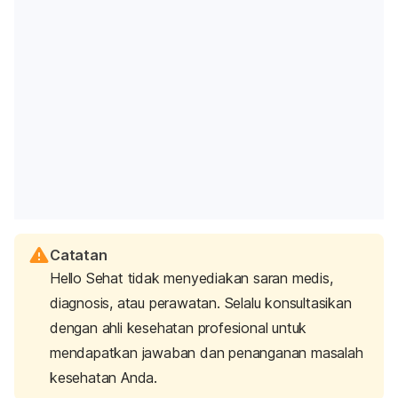
Saat COVID-19 masih terdengar asing di telinga
masyarakat Indonesia, dr. Koko menerima pasien yang
Catatan
Hello Sehat tidak menyediakan saran medis,
baru pulang dari luar negeri dengan batuk tak terkendali.
Kala itu,
diagnosis, atau perawatan. Selalu konsultasikan
tes COVID-19
seperti antigen, PCR, dan
bahkan antibodi masih menjadi barang langka, apalagi
dengan ahli kesehatan profesional untuk
dr. Koko jauh dari pusat ibukota.
mendapatkan jawaban dan penanganan masalah
Namun, saat melihat kondisi paru-paru pasiennya begitu
kesehatan Anda.