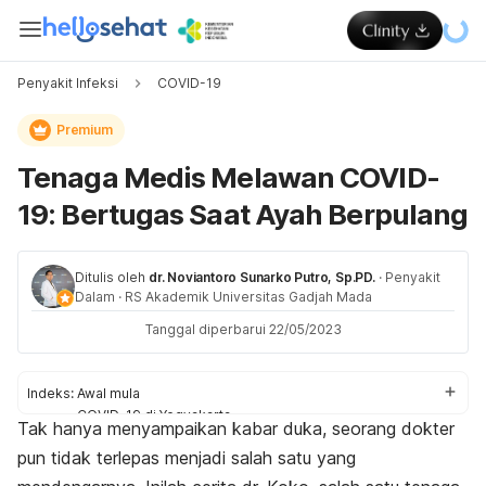
Penyakit Infeksi
COVID-19
Premium
Tenaga Medis Melawan COVID-
19: Bertugas Saat Ayah Berpulang
Ditulis oleh
dr. Noviantoro Sunarko Putro, Sp.PD.
·
Penyakit
Dalam
·
RS Akademik Universitas Gadjah Mada
Tanggal diperbarui 22/05/2023
Indeks:
Awal mula
COVID-19 di Yogyakarta
Tak hanya menyampaikan kabar duka, seorang dokter
Menyampaikan kabar duka
pun tidak terlepas menjadi salah satu yang
Kehilangan sosok ayah
Pandemi tak perlu disesali