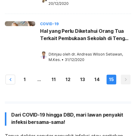
20/12/2020
COVID-19
Hal yang Perlu Diketahui Orang Tua
Terkait Pembukaan Sekolah di Tengah
Pandemi
Ditinjau oleh 
dr. Andreas Wilson Setiawan, 
M.Kes.
•
31/12/2020
1
...
11
12
13
14
15
Dari COVID-19 hingga DBD, mari lawan penyakit
infeksi bersama-sama!
Tanya dokter seputar penyakit infeksi atau ceritakan