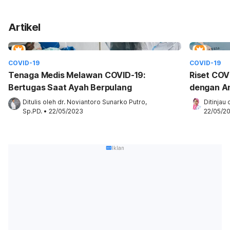
Artikel
COVID-19
COVID-19
Tenaga Medis Melawan COVID-19:
Riset COVI
Bertugas Saat Ayah Berpulang
dengan An
Ditulis oleh 
dr. Noviantoro Sunarko Putro, 
Ditinjau 
Sp.PD.
•
22/05/2023
22/05/2
Iklan