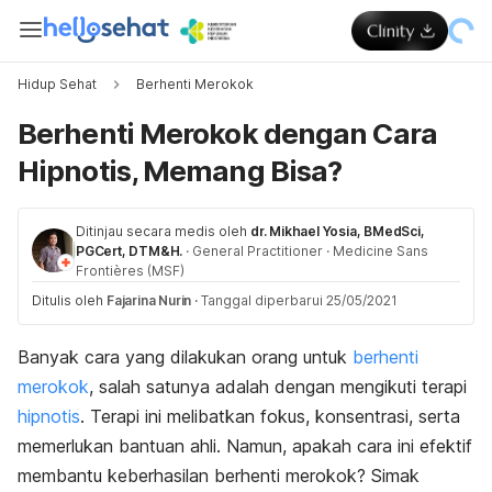
Hidup Sehat
Berhenti Merokok
Berhenti Merokok dengan Cara
Hipnotis, Memang Bisa?
Ditinjau secara medis oleh
dr. Mikhael Yosia, BMedSci,
PGCert, DTM&H.
·
General Practitioner
·
Medicine Sans
Frontières (MSF)
Ditulis oleh
Fajarina Nurin
·
Tanggal diperbarui 25/05/2021
Banyak cara yang dilakukan orang untuk
berhenti
merokok
, salah satunya adalah dengan mengikuti terapi
hipnotis
. Terapi ini melibatkan fokus, konsentrasi, serta
memerlukan bantuan ahli. Namun, apakah cara ini efektif
membantu keberhasilan berhenti merokok? Simak