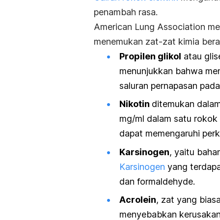
penambah rasa.
American Lung Association
men
menemukan zat-zat kimia bera
Propilen glikol
atau glis
menunjukkan bahwa mengh
saluran pernapasan pada
Nikotin
ditemukan dalam
mg/ml dalam satu rokok e
dapat memengaruhi perk
Karsinogen
, yaitu baha
Karsinogen
yang terdapa
dan formaldehyde.
Acrolein
, zat yang bia
menyebabkan kerusakan p