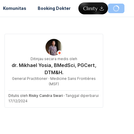
Komunitas
Booking Dokter
Ditinjau secara medis oleh
dr. Mikhael Yosia, BMedSci, PGCert,
DTM&H.
General Practitioner · Medicine Sans Frontières
(MSF)
Ditulis oleh
Risky Candra Swari
·
Tanggal diperbarui
17/12/2024