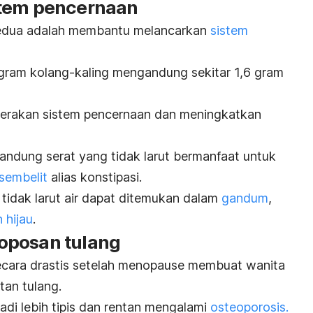
stem pencernaan
kedua adalah membantu melancarkan
sistem
 gram kolang-kaling mengandung sekitar 1,6 gram
erakan sistem pencernaan dan meningkatkan
dung serat yang tidak larut bermanfaat untuk
sembelit
alias konstipasi.
t tidak larut air dapat ditemukan dalam
gandum
,
 hijau
.
oposan tulang
cara drastis setelah
menopause
membuat wanita
tan tulang.
di lebih tipis dan rentan mengalami
osteoporosis.