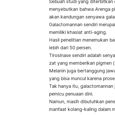
Sebuah studi yang diterbitkan 
menyebutkan bahwa
Arenga p
akan kandungan senyawa
gal
Galactomannan
sendiri merupa
memiliki khasiat
anti-aging
.
Hasil penelitian menemukan 
lebih dari 50 persen.
Tirosinase sendiri adalah seny
zat yang memberikan pigmen (w
Melanin juga bertanggung jaw
yang bisa muncul karena prose
Tak hanya itu,
galactomannan
pemicu penuaan dini.
Namun, masih dibutuhkan penel
manfaat kolang-kaling dalam 