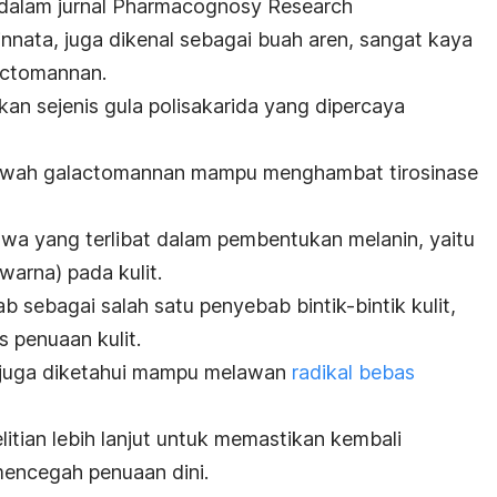
dalam jurnal
Pharmacognosy Research
innata,
juga dikenal sebagai buah aren, sangat kaya
actomannan
.
kan sejenis gula polisakarida yang dipercaya
bawah
galactomannan
mampu menghambat tirosinase
awa yang terlibat dalam pembentukan melanin, yaitu
arna) pada kulit.
ab sebagai salah satu penyebab
bintik-bintik kulit
,
s penuaan kulit.
juga diketahui mampu melawan
radikal bebas
itian lebih lanjut untuk memastikan kembali
mencegah penuaan dini.