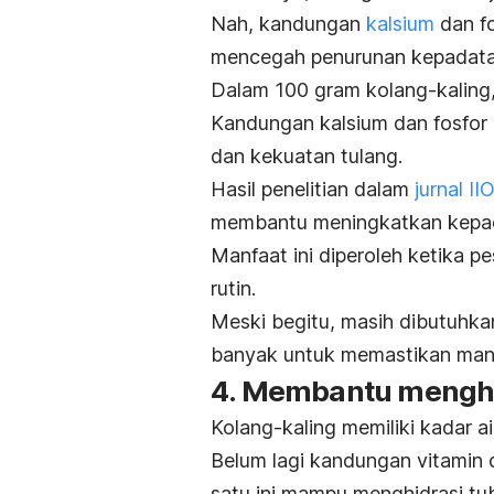
Nah, kandungan
kalsium
dan f
mencegah penurunan kepadata
Dalam 100 gram kolang-kaling,
Kandungan kalsium dan fosfor 
dan kekuatan tulang.
Hasil penelitian dalam
jurnal
II
membantu meningkatkan kepad
Manfaat ini diperoleh ketika 
rutin.
Meski begitu, masih dibutuhkan
banyak untuk memastikan manfa
4. Membantu menghi
Kolang-kaling memiliki kadar air
Belum lagi kandungan vitamin 
satu ini mampu menghidrasi tu