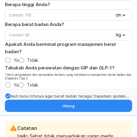
Berapa tinggi Anda?
cm
Berapa berat badan Anda?
kg
Apakah Anda berminat program manajemen berat
badan?
Ya
Tidak
Tahukah Anda perawatan dengan GIP dan GLP-1?
*Jenis pengobatan dan perawatan terbaru yang membantu manajemen berat badan dan
Diabetes Tipe 2
Ya
Tidak
Ikuti terus infonya agar berat badan terjaga: Dapatkan update
dari pakar mengenai dukungan dan perawatan berat badan
Hitung
langsung ke inbox Anda.
Catatan
Hello Sehat tidak menyediakan saran medis,