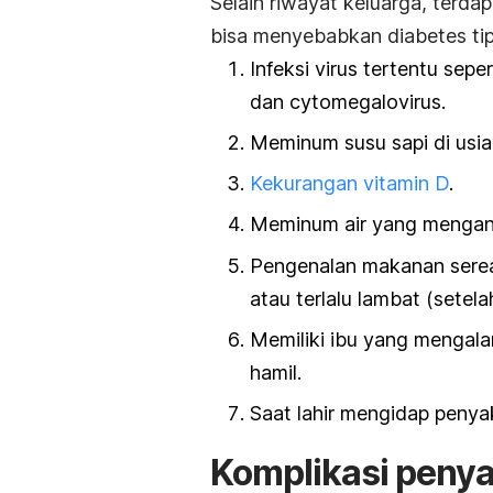
Selain riwayat keluarga, terda
bisa menyebabkan diabetes tip
Infeksi virus tertentu seper
dan
cytomegalovirus.
Meminum susu sapi di usia t
Kekurangan vitamin D
.
Meminum air yang mengand
Pengenalan makanan sereal
atau terlalu lambat (setela
Memiliki ibu yang mengala
hamil.
S
aat lahir mengidap penyak
Komplikasi penyak