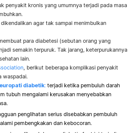
suk penyakit kronis yang umumnya terjadi pada masa
embuhkan.
a dikendalikan agar tak sampai menimbulkan
embuat para diabetesi (sebutan orang yang
njadi semakin terpuruk. Tak jarang, keterpurukannya
ehatan lain.
sociation
, berikut beberapa komplikasi penyakit
a waspadai.
europati diabetik
:
terjadi ketika pembuluh darah
dalam tubuh mengalami kerusakan menyebabkan
asa.
ngguan penglihatan serius disebabkan pembuluh
galami pembengkakan dan kebocoran.