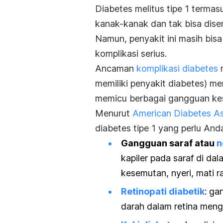
Diabetes melitus tipe 1 terma
kanak-kanak dan tak bisa dis
Namun, penyakit ini masih bis
komplikasi serius.
Ancaman
komplikasi diabetes
m
memiliki penyakit diabetes) me
memicu berbagai gangguan kes
Menurut
American Diabetes As
diabetes tipe 1 yang perlu And
Gangguan saraf atau
n
kapiler pada saraf di 
kesemutan, nyeri, mati r
Retinopati diabetik
: ga
darah dalam retina men