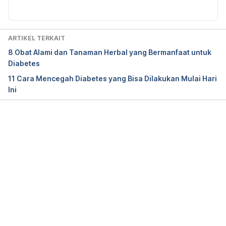
20353011
American Diabetes Association. (2024). Type 1 
ARTIKEL TERKAIT
Diabetes – Symptoms, Causes, Treatment. 
8 Obat Alami dan Tanaman Herbal yang Bermanfaat untuk
Retrieved 28 August 2024, from 
Diabetes
https://www.diabetes.org/diabetes/type-1
11 Cara Mencegah Diabetes yang Bisa Dilakukan Mulai Hari
Ini
U.S. National Library of Medicine. (2020). Type 1 
diabetes. Retrieved 28 August 2024, from, 
http://www.nlm.nih.gov/medlineplus/ency/article/00
0305.htm.
Memuat...
U.S. National Library of Medicine. (2024). Type 2 
Diabetes| Adult-Onset Diabetes. Retrieved 28 
August 2024, from 
https://medlineplus.gov/diabetestype2.html
NHS. (2023). Type 2 diabetes. Retrieved 28 August 