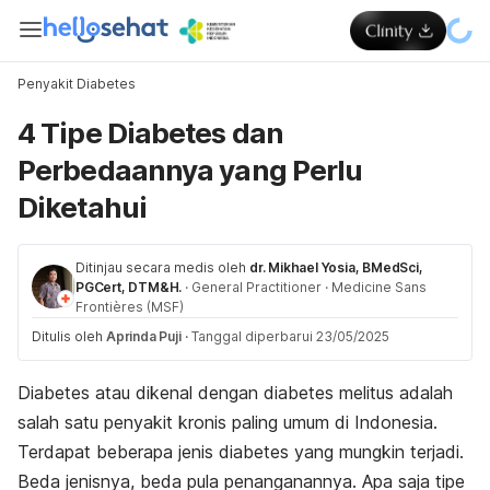
Penyakit Diabetes
4 Tipe Diabetes dan
Perbedaannya yang Perlu
Diketahui
Ditinjau secara medis oleh
dr. Mikhael Yosia, BMedSci,
PGCert, DTM&H.
·
General Practitioner
·
Medicine Sans
Frontières (MSF)
Ditulis oleh
Aprinda Puji
·
Tanggal diperbarui 23/05/2025
Diabetes atau dikenal dengan diabetes melitus adalah
salah satu penyakit kronis paling umum di Indonesia.
Terdapat beberapa jenis diabetes yang mungkin terjadi.
Beda jenisnya, beda pula penanganannya. Apa saja tipe