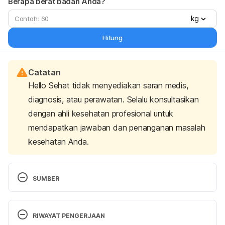
Berapa berat badan Anda?
kg
Hitung
Catatan
Hello Sehat tidak menyediakan saran medis,
diagnosis, atau perawatan. Selalu konsultasikan
dengan ahli kesehatan profesional untuk
mendapatkan jawaban dan penanganan masalah
kesehatan Anda.
SUMBER
Hair dyes. (n.d). 
Anaphylaxis Campaign
. Retrieved 
02 December 2024, from 
RIWAYAT PENGERJAAN
https://www.anaphylaxis.org.uk/knowledgebase/all