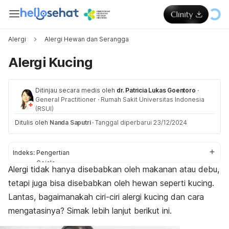
Alergi
Alergi Hewan dan Serangga
Alergi Kucing
Ditinjau secara medis oleh
dr. Patricia Lukas Goentoro
·
General Practitioner
·
Rumah Sakit Universitas Indonesia
(RSUI)
Ditulis oleh
Nanda Saputri
·
Tanggal diperbarui 23/12/2024
Indeks:
Pengertian
Gejala
Alergi tidak hanya disebabkan oleh makanan atau debu,
Penyebab
tetapi juga bisa disebabkan oleh hewan seperti kucing.
Faktor risiko
Diagnosis
Lantas, bagaimanakah ciri-ciri alergi kucing dan cara
Pengobatan
mengatasinya? Simak lebih lanjut berikut ini.
Pencegahan