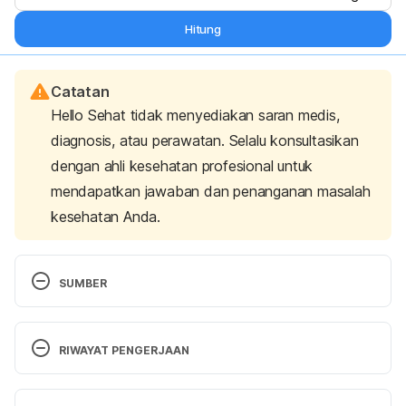
Hitung
Catatan
Hello Sehat tidak menyediakan saran medis,
diagnosis, atau perawatan. Selalu konsultasikan
dengan ahli kesehatan profesional untuk
mendapatkan jawaban dan penanganan masalah
kesehatan Anda.
SUMBER
Meat Allergy. (2019). American College of Allergy, 
Asthma, and Immunology. Retrieved 10 June 2024, 
RIWAYAT PENGERJAAN
from https://acaai.org/allergies/types/food-
allergies/types-food-allergy/meat-allergy
Versi Terbaru