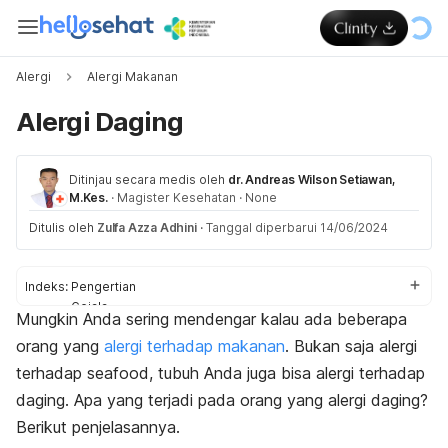
Alergi
Alergi Makanan
Alergi Daging
Ditinjau secara medis oleh
dr. Andreas Wilson Setiawan,
M.Kes.
·
Magister Kesehatan
·
None
Ditulis oleh
Zulfa Azza Adhini
·
Tanggal diperbarui 14/06/2024
Indeks:
Pengertian
Gejala
Mungkin Anda sering mendengar kalau ada beberapa
Penyebab
orang yang
alergi terhadap makanan
. Bukan saja alergi
Faktor risiko
Komplikasi
terhadap
seafood
, tubuh Anda juga bisa alergi terhadap
Diagnosis
daging. Apa yang terjadi pada orang yang alergi daging?
Pengobatan
Berikut penjelasannya.
Perawatan rumahan