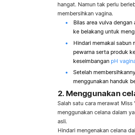
hangat.
Namun tak perlu berleb
membersihkan vagina.
Bilas area vulva dengan 
ke belakang untuk mengh
Hindari memakai sabun 
pewarna serta produk k
keseimbangan
pH vagin
Setelah membersihkanny
menggunakan handuk be
2. Menggunakan cel
Salah satu cara merawat Miss V 
menggunakan celana dalam yan
asli.
H
indari mengenakan celana dal