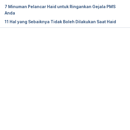
https://www.texaschildrens.org/content/wellness/d
7 Minuman Pelancar Haid untuk Ringankan Gejala PMS
o-you-make-any-these-7-menstrual-hygiene-
Anda
mistakes
11 Hal yang Sebaiknya Tidak Boleh Dilakukan Saat Haid
The Royal Women’s Hospital. (n.d.). How can I stay 
healthy down there? Retrieved 8 May 2024,  from 
https://www.thewomens.org.au/health-
Memuat...
information/vulva-vagina/your-vulva-vagina/how-
can-i-stay-healthy-down-there
Cleveland Clinic. (2024). 9 Tips To Keep Your 
Vagina and Vulva Healthy. Retrieved 8 May 2024, 
from 
https://health.clevelandclinic.org/how-to-
keep-your-vagina-happy-healthy