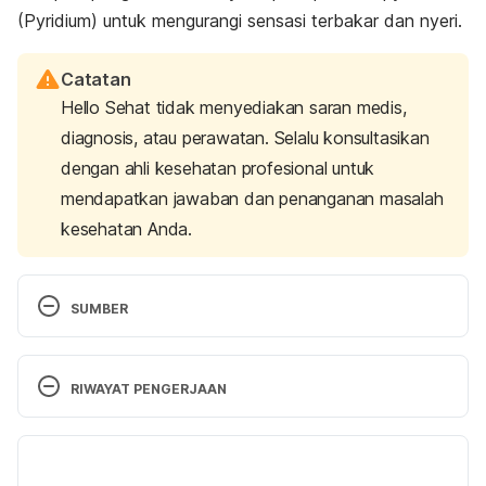
(Pyridium) untuk mengurangi sensasi terbakar dan nyeri.
Catatan
Hello Sehat tidak menyediakan saran medis,
diagnosis, atau perawatan. Selalu konsultasikan
dengan ahli kesehatan profesional untuk
mendapatkan jawaban dan penanganan masalah
kesehatan Anda.
SUMBER
Bladder Infection Home Remedies. 
https://www.dred.com/uk/home-remedies-for-
RIWAYAT PENGERJAAN
bladder-infection.html Accessed September, 19th 
2016.
Versi Terbaru
What Is a Bladder Infection? 
17/01/2025