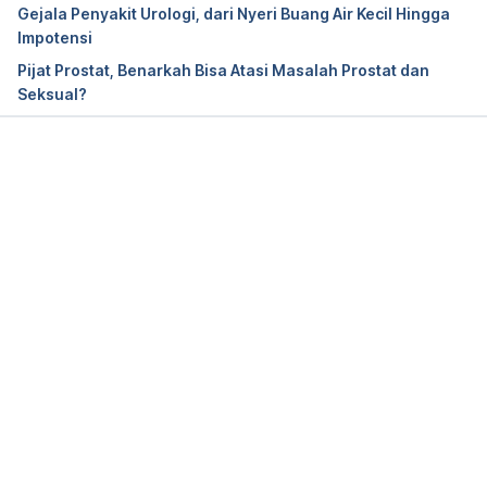
Gejala Penyakit Urologi, dari Nyeri Buang Air Kecil Hingga
2020.
Impotensi
Pijat Prostat, Benarkah Bisa Atasi Masalah Prostat dan
Seksual?
Urinary tract infections. 
https://www.womenshealth.gov/a-z-topics/urinary-
tract-infections. Accessed 23 July 2020.
Memuat...