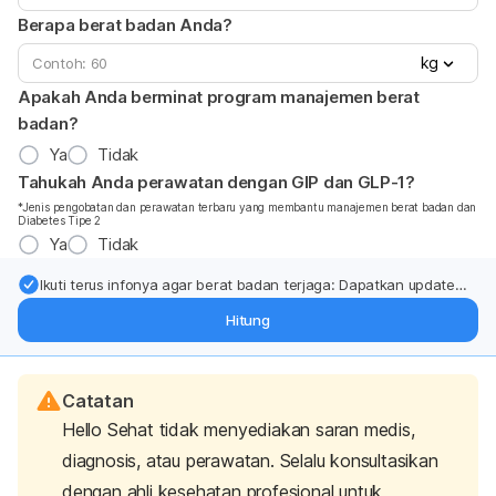
Berapa berat badan Anda?
kg
Apakah Anda berminat program manajemen berat
badan?
Ya
Tidak
Tahukah Anda perawatan dengan GIP dan GLP-1?
*Jenis pengobatan dan perawatan terbaru yang membantu manajemen berat badan dan
Diabetes Tipe 2
Ya
Tidak
Ikuti terus infonya agar berat badan terjaga: Dapatkan update
dari pakar mengenai dukungan dan perawatan berat badan
Hitung
langsung ke inbox Anda.
Catatan
Hello Sehat tidak menyediakan saran medis,
diagnosis, atau perawatan. Selalu konsultasikan
dengan ahli kesehatan profesional untuk