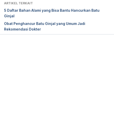
Medscape. (2020). Retrieved 9 August 2021, from 
ARTIKEL TERKAIT
https://www.medscape.com/answers/437096-
5 Daftar Bahan Alami yang Bisa Bantu Hancurkan Batu
155541/what-are-the-possible-complications-of-
Ginjal
nephrolithiasis
Obat Penghancur Batu Ginjal yang Umum Jadi
Rekomendasi Dokter
Definition & Facts for Kidney Stones
. National 
Institute of Diabetes and Digestive and Kidney 
Diseases. (2017). Retrieved 9 August 2021, from 
Memuat...
https://www.niddk.nih.gov/health-
information/urologic-diseases/kidney-
stones/definition-facts
Hematuria.
 National Institute of Diabetes and 
Digestive and Kidney Diseases. (2016). Retrieved 9 
August 2021, from 
https://www.niddk.nih.gov/health-
information/urologic-diseases/hematuria-blood-