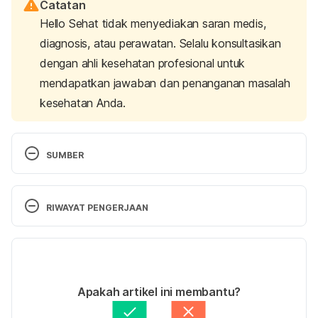
Catatan
Hello Sehat tidak menyediakan saran medis,
diagnosis, atau perawatan. Selalu konsultasikan
dengan ahli kesehatan profesional untuk
mendapatkan jawaban dan penanganan masalah
kesehatan Anda.
SUMBER
Harvard Medical School. (2017). 5 Steps for 
RIWAYAT PENGERJAAN
Preventing Kidney Stones. Retrieved 21 November 
2017, from 
https://www.health.harvard.edu/blog/5-
Versi Terbaru
steps-for-preventing-kidney-stones-
201310046721
18/02/2021
Ditulis oleh 
Nabila Azmi
Apakah artikel ini membantu?
Ditinjau secara medis oleh
dr. Patricia Lukas 
Goentoro