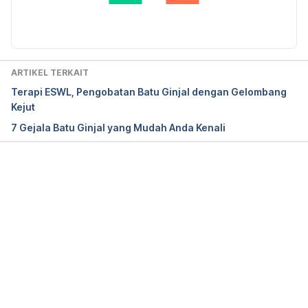
Diperbarui oleh: 
Abduraafi Andrian
National Kidney Foundation. (2014). Diet and 
Kidney Stones. Retrieved 21 November 2017, from 
https://www.kidney.org/atoz/content/diet
ARTIKEL TERKAIT
Terapi ESWL, Pengobatan Batu Ginjal dengan Gelombang
Kejut
American Urology Foundation. Preventing Kidney 
7 Gejala Batu Ginjal yang Mudah Anda Kenali
Stones. Retrieved 21 November 2017, from 
http://www.urologyhealth.org/assets/documents/Pr
oduct%20Store/Preventing-KidneyStones-
December16.pdf
Memuat...
National Institute of Diabetes and Digestive and 
Kidney Disease. (2017). Eating, Diet and Nutrition 
for Kidney Stones. Retrieved 21 November 2017, 
from 
https://www.niddk.nih.gov/health-