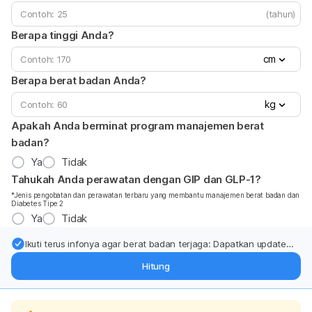
(tahun)
Berapa tinggi Anda?
cm
Berapa berat badan Anda?
kg
Apakah Anda berminat program manajemen berat
badan?
Ya
Tidak
Tahukah Anda perawatan dengan GIP dan GLP-1?
*Jenis pengobatan dan perawatan terbaru yang membantu manajemen berat badan dan
Diabetes Tipe 2
Ya
Tidak
Ikuti terus infonya agar berat badan terjaga: Dapatkan update
dari pakar mengenai dukungan dan perawatan berat badan
Hitung
langsung ke inbox Anda.