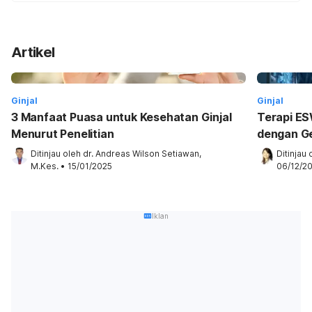
Artikel
Ginjal
Ginjal
3 Manfaat Puasa untuk Kesehatan Ginjal
Terapi ES
Menurut Penelitian
dengan G
Ditinjau oleh 
dr. Andreas Wilson Setiawan, 
Ditinjau 
M.Kes.
•
15/01/2025
06/12/2
Iklan