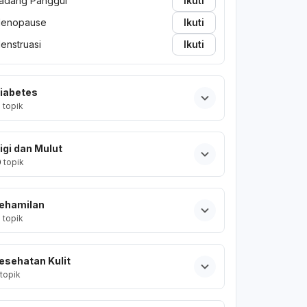
adang Panggul
Ikuti
enopause
Ikuti
enstruasi
Ikuti
iabetes
2
topik
igi dan Mulut
0
topik
ehamilan
2
topik
esehatan Kulit
topik