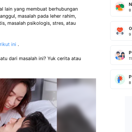
N
al lain yang membuat berhubungan 
8
anggul, masalah pada leher rahim, 
is, masalah psikologis, stres, atau 
O
9
rikut ini
 . 
P
u dari masalah ini? Yuk cerita atau 
11
P
8