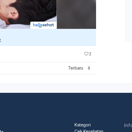
t
2
Terbaru
Kategori
Inf
Cek Kesehatan
da