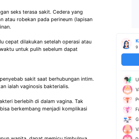
n seks terasa sakit. Cedera yang 
n atau robekan pada perineum (lapisan 
inan.
K
alu cepat dilakukan setelah operasi atau 
9
waktu untuk pulih sebelum dapat 
 penyebab sakit saat berhubungan intim. 
U
n ialah vaginosis bakterialis.
V
P
kteri berlebih di dalam vagina. Tak 
a bisa berkembang menjadi komplikasi 
F
G
V
upun wanita, dapat memicu timbulnya 