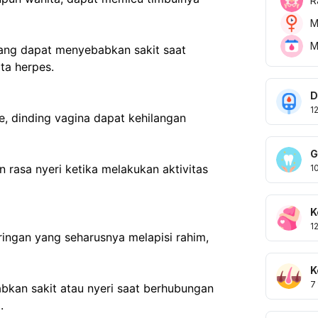
R
M
M
ang dapat menyebabkan sakit saat 
ta herpes.
D
1
dinding vagina dapat kehilangan 
G
 rasa nyeri ketika melakukan aktivitas 
1
K
1
ingan yang seharusnya melapisi rahim, 
K
7
kan sakit atau nyeri saat berhubungan 
.