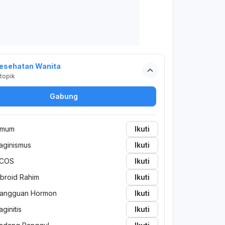
esehatan Wanita
topik
Gabung
mum
Ikuti
aginismus
Ikuti
COS
Ikuti
ibroid Rahim
Ikuti
angguan Hormon
Ikuti
aginitis
Ikuti