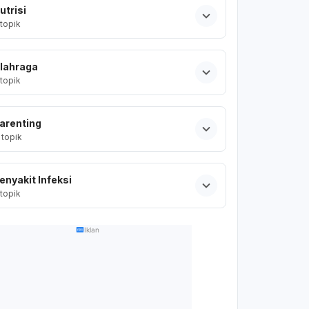
utrisi
topik
lahraga
topik
arenting
topik
enyakit Infeksi
topik
Iklan