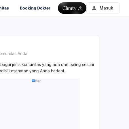
itas
Booking Dokter
Masuk
omunitas Anda
rbagai jenis komunitas yang ada dan paling sesuai
disi kesehatan yang Anda hadapi.
Iklan