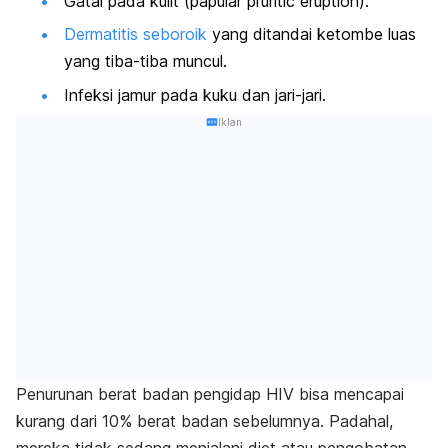
Gatal pada kulit (
papular pruritic eruption
).
Dermatitis seboroik
yang ditandai ketombe luas
yang tiba-tiba muncul.
Infeksi jamur pada kuku dan jari-jari.
Iklan
Penurunan berat badan pengidap HIV bisa mencapai
kurang dari 10% berat badan sebelumnya.
Padahal,
mereka tidak sedang menjalani diet atau pengobatan