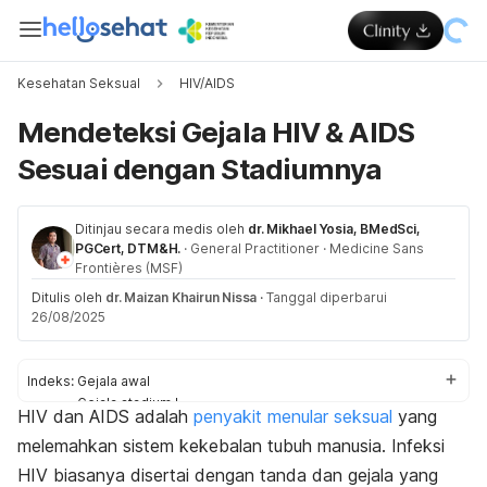
Kesehatan Seksual
HIV/AIDS
Mendeteksi Gejala HIV & AIDS
Sesuai dengan Stadiumnya
Ditinjau secara medis oleh
dr. Mikhael Yosia, BMedSci,
PGCert, DTM&H.
·
General Practitioner
·
Medicine Sans
Frontières (MSF)
Ditulis oleh
dr. Maizan Khairun Nissa
·
Tanggal diperbarui
26/08/2025
Indeks:
Gejala awal
Gejala stadium I
HIV dan AIDS adalah
penyakit menular seksual
yang
Gejala stadium II
melemahkan sistem kekebalan tubuh manusia. Infeksi
Gejala stadium III
Gejala stadium IV
HIV biasanya disertai dengan tanda dan gejala yang