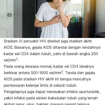
Stadium IV penyakit HIV disebut juga
stadium akhir
AIDS
.
Biasanya, gejala AIDS ditandai dengan rendahnya
kadar sel CD4 dalam tubuh, yaitu di bawah angka 200
3
sel/mm
.
Pada orang dewasa normal, kadar sel CD4 idealnya
3
berkisar antara 500-1600 sel/mm
. T
anda dan gejala
AIDS pada stadium HIV akhir ini berupa munculnya
pembesaran kelenjar limfa di seluruh tubuh.
Pengidapnya juga dapat merasakan infeksi oportunistik,
yakni
infeksi pada sistem kekebalan tubuh yang lemah
akibat jamur, virus, bakteri, maupun parasit lainnya.