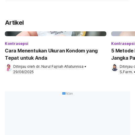
Artikel
Kontrasepsi
Kontrasepsi
Cara Menentukan Ukuran Kondom yang
5 Metode 
Tepat untuk Anda
Jangka P
Ditinjau oleh 
dr. Nurul Fajriah Afiatunnisa
•
Ditinjau 
29/08/2025
S.Farm.
Iklan