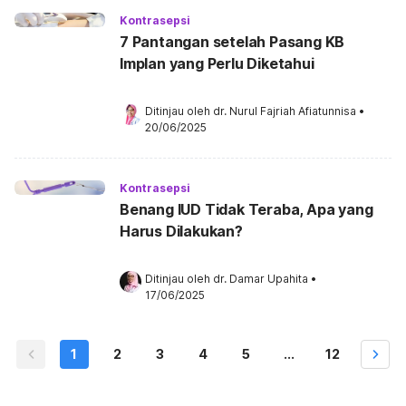
Kontrasepsi
7 Pantangan setelah Pasang KB
Implan yang Perlu Diketahui
Ditinjau oleh 
dr. Nurul Fajriah Afiatunnisa
•
20/06/2025
Kontrasepsi
Benang IUD Tidak Teraba, Apa yang
Harus Dilakukan?
Ditinjau oleh 
dr. Damar Upahita
•
17/06/2025
1
2
3
4
5
...
12