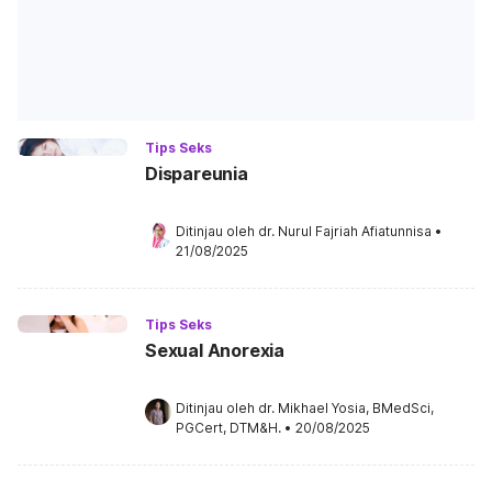
Tips Seks
Dispareunia
Ditinjau oleh 
dr. Nurul Fajriah Afiatunnisa
•
21/08/2025
Tips Seks
Sexual Anorexia
Ditinjau oleh 
dr. Mikhael Yosia, BMedSci, 
PGCert, DTM&H.
•
20/08/2025