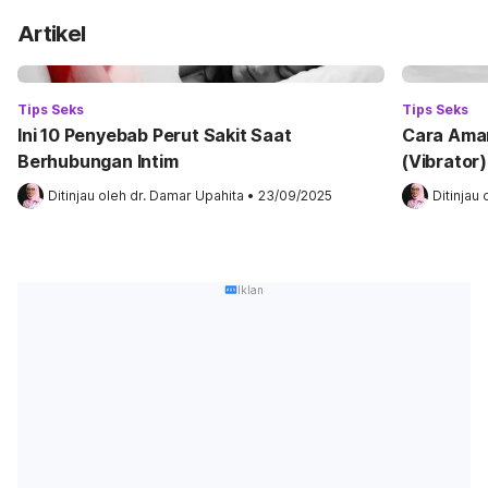
Artikel
Tips Seks
Tips Seks
Ini 10 Penyebab Perut Sakit Saat
Cara Ama
Berhubungan Intim
(Vibrator)
Ditinjau oleh 
dr. Damar Upahita
•
23/09/2025
Ditinjau 
Iklan