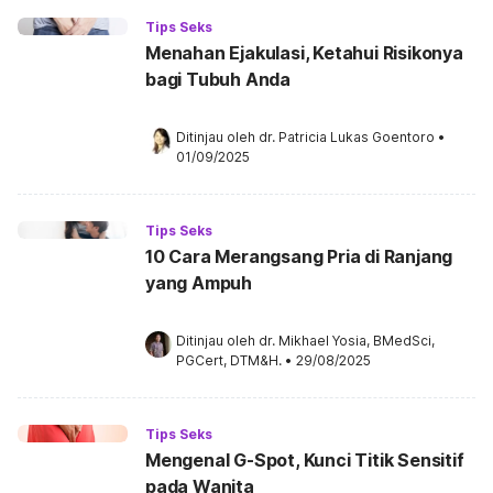
Tips Seks
Menahan Ejakulasi, Ketahui Risikonya
bagi Tubuh Anda
Ditinjau oleh 
dr. Patricia Lukas Goentoro
•
01/09/2025
Tips Seks
10 Cara Merangsang Pria di Ranjang
yang Ampuh
Ditinjau oleh 
dr. Mikhael Yosia, BMedSci, 
PGCert, DTM&H.
•
29/08/2025
Tips Seks
Mengenal G-Spot, Kunci Titik Sensitif
pada Wanita