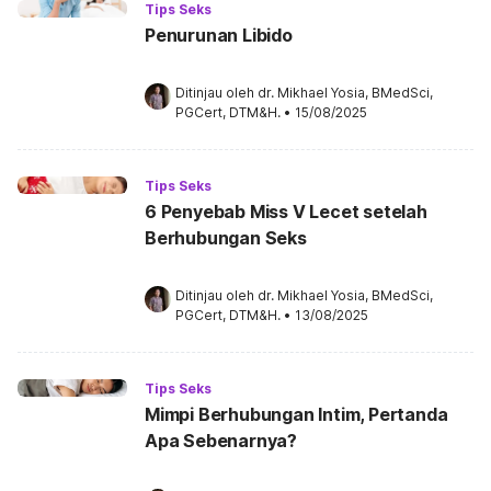
Tips Seks
Penurunan Libido
Ditinjau oleh 
dr. Mikhael Yosia, BMedSci, 
PGCert, DTM&H.
•
15/08/2025
Tips Seks
6 Penyebab Miss V Lecet setelah
Berhubungan Seks
Ditinjau oleh 
dr. Mikhael Yosia, BMedSci, 
PGCert, DTM&H.
•
13/08/2025
Tips Seks
Mimpi Berhubungan Intim, Pertanda
Apa Sebenarnya?