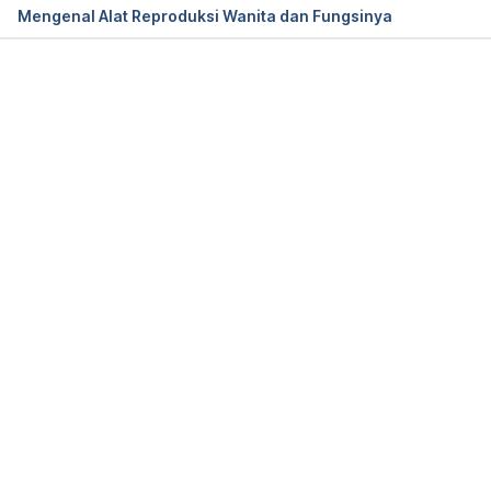
Mengenal Alat Reproduksi Wanita dan Fungsinya
Jannini, E., Buisson, O., & Rubio-Casillas, A. (2014). 
Beyond the G-spot: clitourethrovaginal complex 
anatomy in female orgasm. 
Nature Reviews 
Memuat...
Urology
, 11(9), 531-538.
Ostrzenski, A. (2019). G‐spot anatomy and its 
clinical significance: a systematic review. 
Clinical 
Anatomy
, 
32
(8), 1094-1101.