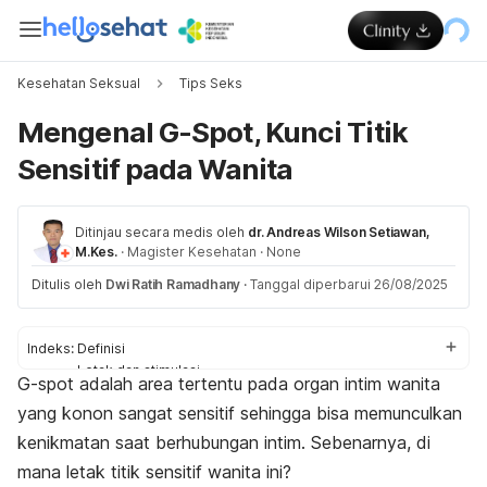
Kesehatan Seksual
Tips Seks
Mengenal G-Spot, Kunci Titik
Sensitif pada Wanita
Ditinjau secara medis oleh
dr. Andreas Wilson Setiawan,
M.Kes.
·
Magister Kesehatan
·
None
Ditulis oleh
Dwi Ratih Ramadhany
·
Tanggal diperbarui 26/08/2025
Indeks:
Definisi
Letak dan stimulasi
G-spot
adalah area tertentu pada organ intim wanita
Pro dan kontra
yang konon sangat sensitif sehingga bisa memunculkan
Jika tidak ditemukan
kenikmatan saat berhubungan intim.
Sebenarnya, di
mana letak titik sensitif wanita ini?