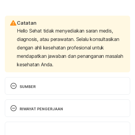
Catatan
Hello Sehat tidak menyediakan saran medis,
diagnosis, atau perawatan. Selalu konsultasikan
dengan ahli kesehatan profesional untuk
mendapatkan jawaban dan penanganan masalah
kesehatan Anda.
SUMBER
What Do Sex Dreams Mean? (2025). Retrieved 29 
July 2025, from 
RIWAYAT PENGERJAAN
https://www.sleepfoundation.org/dreams/dream-
interpretation/dreaming-about-sex#references-
Versi Terbaru
245808 
07/08/2025