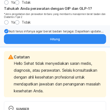
Ya
Tidak
Tahukah Anda perawatan dengan GIP dan GLP-1?
*Jenis pengobatan dan perawatan terbaru yang membantu manajemen berat badan dan
Diabetes Tipe 2
Ya
Tidak
Ikuti terus infonya agar berat badan terjaga: Dapatkan update
dari pakar mengenai dukungan dan perawatan berat badan
Hitung
langsung ke inbox Anda.
Catatan
Hello Sehat tidak menyediakan saran medis,
diagnosis, atau perawatan. Selalu konsultasikan
dengan ahli kesehatan profesional untuk
mendapatkan jawaban dan penanganan masalah
kesehatan Anda.
SUMBER