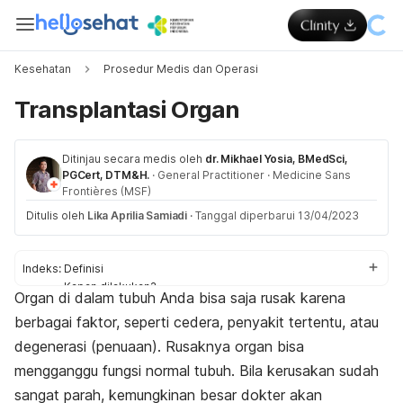
Kesehatan
Prosedur Medis dan Operasi
Transplantasi Organ
Ditinjau secara medis oleh
dr. Mikhael Yosia, BMedSci,
PGCert, DTM&H.
·
General Practitioner
·
Medicine Sans
Frontières (MSF)
Ditulis oleh
Lika Aprilia Samiadi
·
Tanggal diperbarui 13/04/2023
Indeks:
Definisi
Kapan dilakukan?
Organ di dalam tubuh Anda bisa saja rusak karena
Persiapan
berbagai faktor, seperti cedera, penyakit tertentu, atau
Prosedur
Setelah selesai
degenerasi (penuaan). Rusaknya organ bisa
Risiko
mengganggu fungsi normal tubuh. Bila kerusakan sudah
sangat parah, kemungkinan besar dokter akan