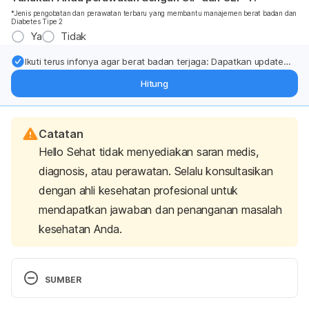
*Jenis pengobatan dan perawatan terbaru yang membantu manajemen berat badan dan
Diabetes Tipe 2
Ya
Tidak
Ikuti terus infonya agar berat badan terjaga: Dapatkan update
dari pakar mengenai dukungan dan perawatan berat badan
Hitung
langsung ke inbox Anda.
Catatan
Hello Sehat tidak menyediakan saran medis,
diagnosis, atau perawatan. Selalu konsultasikan
dengan ahli kesehatan profesional untuk
mendapatkan jawaban dan penanganan masalah
kesehatan Anda.
SUMBER
Cold Temperature Exposure | Michigan Medicine
. 