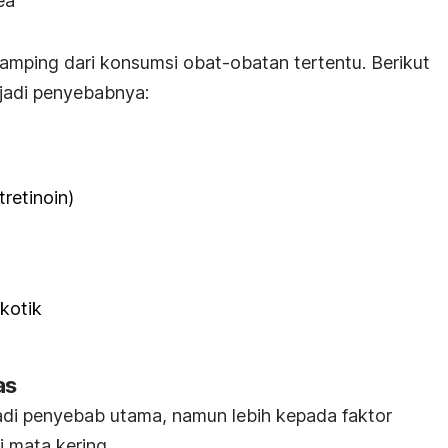
ea
samping dari konsumsi obat-obatan tertentu. Berikut
jadi penyebabnya:
retinoin)
kotik
as
adi penyebab utama, namun lebih kepada faktor
 mata kering.