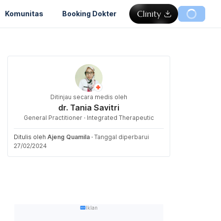
Komunitas
Booking Dokter
Ditinjau secara medis oleh
dr. Tania Savitri
General Practitioner · Integrated Therapeutic
Ditulis oleh
Ajeng Quamila
·
Tanggal diperbarui
27/02/2024
Iklan