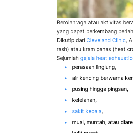
Berolahraga atau aktivitas be
yang dapat berkembang perlaha
Dikutip dari
Cleveland Clinic
, 
rash
) atau kram panas (
heat c
Sejumlah
gejala
heat exhausti
perasaan linglung,
air kencing berwarna ker
pusing hingga pingsan,
kelelahan,
sakit kepala
,
mual, muntah, atau diare