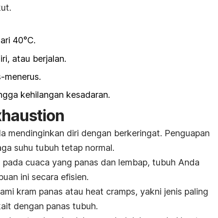
ut.
dari 40°C.
ri, atau berjalan.
s-menerus.
ingga kehilangan kesadaran.
xhaustion
a mendinginkan diri dengan berkeringat. Penguapan
aga suhu tubuh tetap normal.
t pada cuaca yang panas dan lembap, tubuh Anda
an ini secara efisien.
lami kram panas atau
heat cramps
, yakni jenis paling
kait dengan panas tubuh.