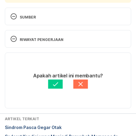
SUMBER
Cleveland Clinic. 2020. Subarachnoid Hemorrhage 
(SAH). 
RIWAYAT PENGERJAAN
https://my.clevelandclinic.org/health/diseases/17871
-subarachnoid-hemorrhage-sah. Accessed 
Versi Terbaru
December 16, 2020.
07/09/2023
Ditulis oleh 
Ihda Fadila
Apakah artikel ini membantu?
Columbia University Department of Neurology. 
Ditinjau secara medis oleh
dr. Tania Savitri
2020. Subarachnoid Hemorrhage. 
Diperbarui oleh: 
Ajeng Pratiwi
https://www.columbianeurology.org/neurology/stay
well/subarachnoid-hemorrhage. Accessed 
December 16, 2020.
ARTIKEL TERKAIT
Sindrom Pasca Gegar Otak
Johns Hopkins Medicine. 2020. Subarachnoid 