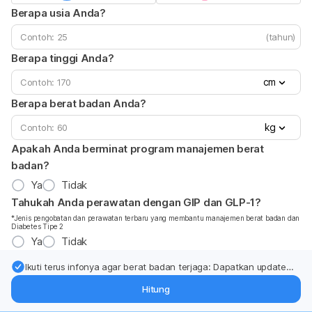
Berapa usia Anda?
(tahun)
Berapa tinggi Anda?
cm
Berapa berat badan Anda?
kg
Apakah Anda berminat program manajemen berat
badan?
Ya
Tidak
Tahukah Anda perawatan dengan GIP dan GLP-1?
*Jenis pengobatan dan perawatan terbaru yang membantu manajemen berat badan dan
Diabetes Tipe 2
Ya
Tidak
Ikuti terus infonya agar berat badan terjaga: Dapatkan update
dari pakar mengenai dukungan dan perawatan berat badan
Hitung
langsung ke inbox Anda.