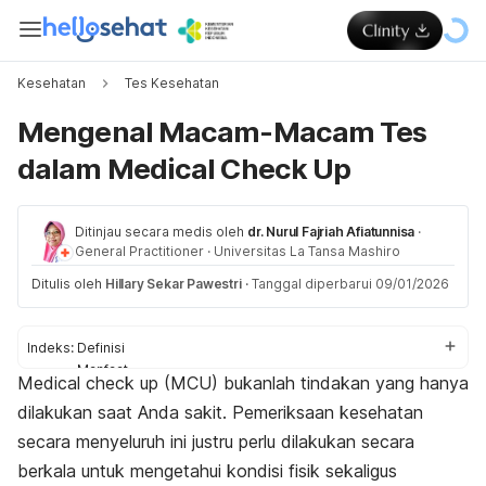
Kesehatan
Tes Kesehatan
Mengenal Macam-Macam Tes
dalam Medical Check Up
Ditinjau secara medis oleh
dr. Nurul Fajriah Afiatunnisa
·
General Practitioner
·
Universitas La Tansa Mashiro
Ditulis oleh
Hillary Sekar Pawestri
·
Tanggal diperbarui 09/01/2026
Indeks:
Definisi
Manfaat
Medical check up
(MCU) bukanlah tindakan yang hanya
Jenis
dilakukan saat Anda sakit. Pemeriksaan kesehatan
Apakah Medical Check Up Bisa Ditanggung BPJS ?
Apakah semua orang perlu MCU?
secara menyeluruh ini justru perlu dilakukan secara
berkala untuk mengetahui kondisi fisik sekaligus