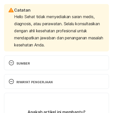
Catatan
Hello Sehat tidak menyediakan saran medis,
diagnosis, atau perawatan. Selalu konsultasikan
dengan ahli kesehatan profesional untuk
mendapatkan jawaban dan penanganan masalah
kesehatan Anda.
SUMBER
Disabled World. (2021). 
Female health check up: 
Things women should have checked in medical 
RIWAYAT PENGERJAAN
exams
. 
Retrieved 29 September 2022 
from
https://www.disabled-
Versi Terbaru
world.com/health/female/female-check-up.php
.
09/01/2026
ACS breast cancer screening guidelines
. (2022). 
Ditulis oleh 
Hillary Sekar Pawestri
Apakah artikel ini membantu?