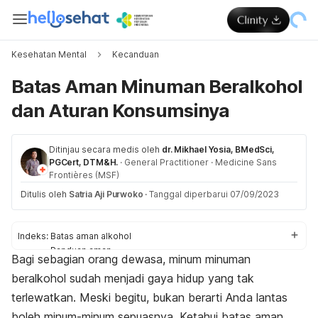
Kesehatan Mental
Kecanduan
Batas Aman Minuman Beralkohol
dan Aturan Konsumsinya
Ditinjau secara medis oleh
dr. Mikhael Yosia, BMedSci,
PGCert, DTM&H.
·
General Practitioner
·
Medicine Sans
Frontières (MSF)
Ditulis oleh
Satria Aji Purwoko
·
Tanggal diperbarui 07/09/2023
Indeks:
Batas aman alkohol
Panduan aman
Bagi sebagian orang dewasa, minum minuman
Bahaya untuk kesehatan
beralkohol sudah menjadi gaya hidup yang tak
terlewatkan. Meski begitu, bukan berarti Anda lantas
boleh minum-minum sepuasnya. Ketahui batas aman