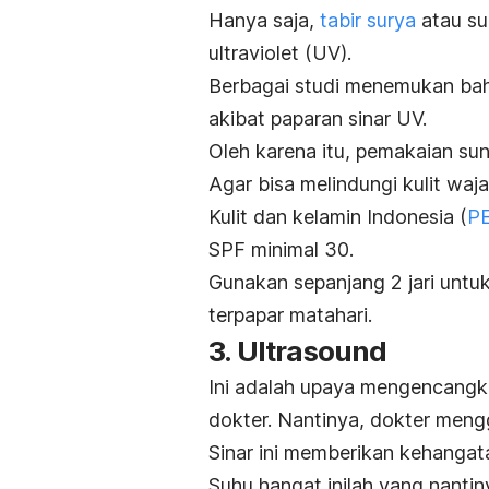
Hanya saja,
tabir surya
atau
su
ultraviolet (UV).
Berbagai studi menemukan ba
akibat paparan sinar UV.
Oleh karena itu, pemakaian
sun
Agar bisa melindungi kulit waj
Kulit dan kelamin Indonesia (
P
SPF minimal 30.
Gunakan sepanjang 2 jari untu
terpapar matahari.
3.
Ultrasound
Ini adalah upaya mengencangka
dokter. Nantinya, dokter meng
Sinar ini memberikan kehanga
Suhu hangat inilah yang nanti