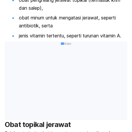
obat penghilang jerawat topikal (termasuk krim
dan salep),
obat minum untuk mengatasi jerawat, seperti
antibiotik, serta
jenis vitamin tertentu, seperti turunan vitamin A.
Iklan
Obat topikal jerawat