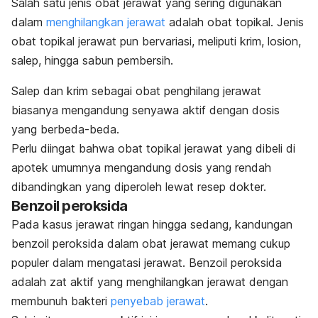
Salah satu jenis obat jerawat yang sering digunakan
dalam
menghilangkan jerawat
adalah obat topikal. Jenis
obat topikal jerawat pun bervariasi, meliputi krim, losion,
salep, hingga sabun pembersih.
Salep dan krim sebagai obat penghilang jerawat
biasanya mengandung senyawa aktif dengan dosis
yang berbeda-beda.
Perlu diingat bahwa obat topikal jerawat yang dibeli di
apotek umumnya mengandung dosis yang rendah
dibandingkan yang diperoleh lewat resep dokter.
Benzoil peroksida
Pada kasus jerawat ringan hingga sedang, kandungan
benzoil peroksida dalam obat jerawat memang cukup
populer dalam mengatasi jerawat. Benzoil peroksida
adalah zat aktif yang menghilangkan jerawat dengan
membunuh bakteri
penyebab jerawat
.