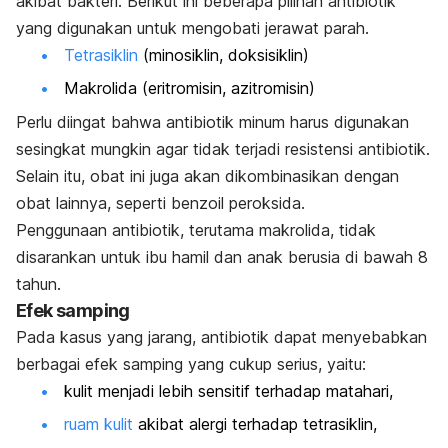
akibat bakteri. Berikut ini beberapa pilihan antibiotik
yang digunakan untuk mengobati jerawat parah.
Tetrasiklin
(minosiklin, doksisiklin)
Makrolida (eritromisin, azitromisin)
Perlu diingat bahwa antibiotik minum harus digunakan
sesingkat mungkin agar tidak terjadi resistensi antibiotik.
Selain itu, obat ini juga akan dikombinasikan dengan
obat lainnya, seperti benzoil peroksida.
Penggunaan antibiotik, terutama makrolida, tidak
disarankan untuk ibu hamil dan anak berusia di bawah 8
tahun.
Efek samping
Pada kasus yang jarang, antibiotik dapat menyebabkan
berbagai efek samping yang cukup serius, yaitu:
kulit menjadi lebih sensitif terhadap matahari,
ruam kulit
akibat alergi terhadap tetrasiklin,