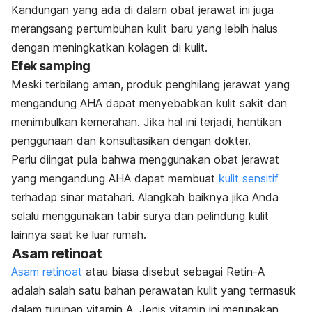
Kandungan yang ada di dalam obat jerawat ini juga
merangsang pertumbuhan kulit baru yang lebih halus
dengan meningkatkan kolagen di kulit.
Efek samping
Meski terbilang aman, produk penghilang jerawat yang
mengandung AHA dapat menyebabkan kulit sakit dan
menimbulkan kemerahan. Jika hal ini terjadi, hentikan
penggunaan dan konsultasikan dengan dokter.
Perlu diingat pula bahwa menggunakan obat jerawat
yang mengandung AHA dapat membuat
kulit sensitif
terhadap sinar matahari. Alangkah baiknya jika Anda
selalu menggunakan tabir surya dan pelindung kulit
lainnya saat ke luar rumah.
Asam retinoat
Asam retinoat
atau biasa disebut sebagai Retin-A
adalah salah satu bahan perawatan kulit yang termasuk
dalam turunan vitamin A. Jenis vitamin ini merupakan