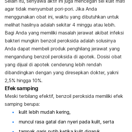
Selain itu, senyawa aktif ini juga mencegah sel kulit mati
agar tidak menyumbat pori-pori. Jika Anda
menggunakan obat ini, waktu yang dibutuhkan untuk
melihat hasilnya adalah sekitar 4 minggu atau lebih.
Bagi Anda yang memiliki masalah jerawat akibat infeksi
bakteri mungkin benzoil peroksida adalah solusinya
Anda dapat membeli produk penghilang jerawat yang
mengandung benzoil peroksida di apotek. Dosisi obat
yang dijual di apotek cenderung lebih rendah
dibandingkan dengan yang diresepkan dokter, yakni
2,5% hingga 10%.
Efek samping
Meski terbilang efektif, benzoil peroksida memiliki efek
samping berupa:
kulit lebih mudah kering,
muncul rasa gatal dan nyeri pada kulit, serta
tampak garis putih ketika kulit digaruk.