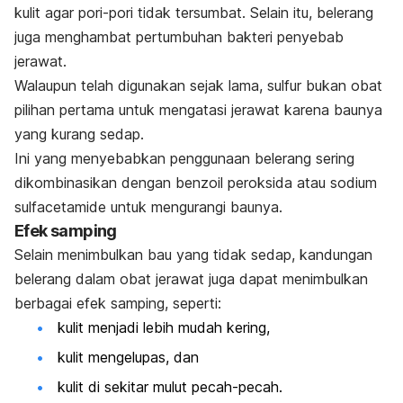
kulit agar pori-pori tidak tersumbat. Selain itu, belerang
juga menghambat pertumbuhan bakteri penyebab
jerawat.
Walaupun telah digunakan sejak lama, sulfur bukan obat
pilihan pertama untuk mengatasi jerawat karena baunya
yang kurang sedap.
Ini yang menyebabkan penggunaan belerang sering
dikombinasikan dengan benzoil peroksida atau sodium
sulfacetamide untuk mengurangi baunya.
Efek samping
Selain menimbulkan bau yang tidak sedap, kandungan
belerang dalam obat jerawat juga dapat menimbulkan
berbagai efek samping, seperti:
kulit menjadi lebih mudah kering,
kulit mengelupas, dan
kulit di sekitar mulut pecah-pecah.