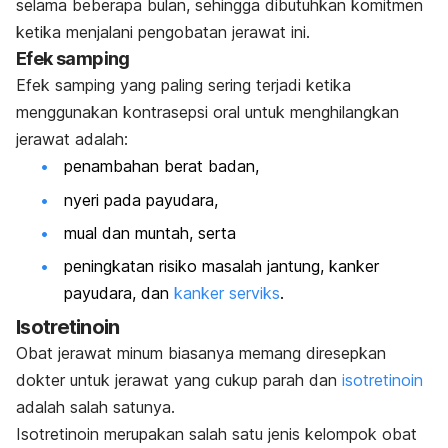
selama beberapa bulan, sehingga dibutuhkan komitmen
ketika menjalani pengobatan jerawat ini.
Efek samping
Efek samping yang paling sering terjadi ketika
menggunakan kontrasepsi oral untuk menghilangkan
jerawat adalah:
penambahan berat badan,
nyeri pada payudara,
mual dan muntah, serta
peningkatan risiko masalah jantung, kanker
payudara, dan
kanker serviks
.
Isotretinoin
Obat jerawat minum biasanya memang diresepkan
dokter untuk jerawat yang cukup parah dan
isotretinoin
adalah salah satunya.
Isotretinoin merupakan salah satu jenis kelompok obat