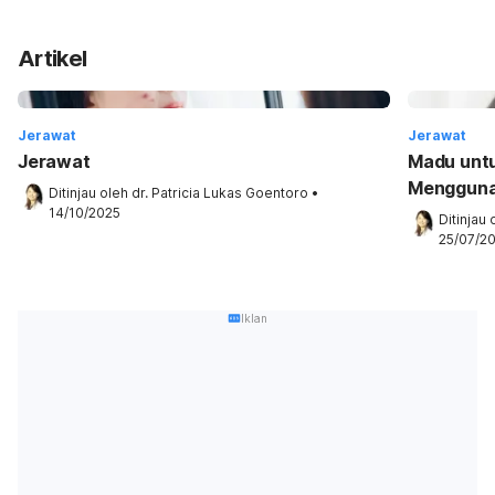
Artikel
Jerawat
Jerawat
Jerawat
Madu untu
Menggun
Ditinjau oleh 
dr. Patricia Lukas Goentoro
•
14/10/2025
Ditinjau 
25/07/2
Iklan