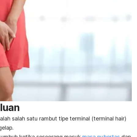
luan
lah salah satu rambut tipe terminal (
terminal hair)
gelap.
 tumbuh ketika seseorang masuk
masa pubertas
dan