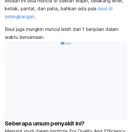
Bisulan ini bisa muncul di daerah wajah, belakang leher,
ketiak, pantat, dan paha, bahkan ada pula
bisul di
selangkangan
.
Bisul juga mungkin muncul lebih dari 1 benjolan dalam
waktu bersamaan.
Iklan
Seberapa umum penyakit ini?
Menurut studi dalam
Institute For Quality And Efficiency