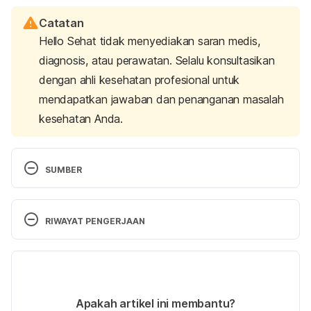
Catatan
Hello Sehat tidak menyediakan saran medis,
diagnosis, atau perawatan. Selalu konsultasikan
dengan ahli kesehatan profesional untuk
mendapatkan jawaban dan penanganan masalah
kesehatan Anda.
SUMBER
Overview, B. (2018). Boils and carbuncles: 
Overview. Institute For Quality And Efficiency In 
RIWAYAT PENGERJAAN
Health Care (Iqwig). Retrieved 3 June 2025, from 
https://www.ncbi.nlm.nih.gov/books/NBK513141/
Versi Terbaru
Boils & Carbuncles: Symptoms, Treatment & 
25/06/2025
Prevention. (2025). Retrieved 3 June 2025,, from 
Ditulis oleh 
Dwi Ratih Ramadhany
Apakah artikel ini membantu?