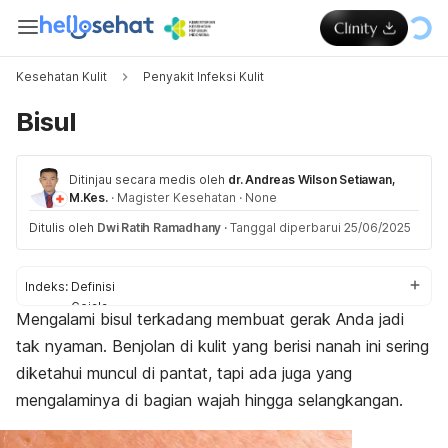
Kesehatan Kulit
Penyakit Infeksi Kulit
Bisul
Ditinjau secara medis oleh
dr. Andreas Wilson Setiawan,
M.Kes.
·
Magister Kesehatan
·
None
Ditulis oleh
Dwi Ratih Ramadhany
·
Tanggal diperbarui 25/06/2025
Indeks:
Definisi
Gejala
Mengalami bisul terkadang membuat gerak Anda jadi
Penyebab
tak nyaman. Benjolan di kulit yang berisi nanah ini sering
Faktor risiko
Komplikasi
diketahui muncul di pantat, tapi ada juga yang
Diagnosis
mengalaminya di bagian wajah hingga selangkangan.
Pengobatan
Pencegahan