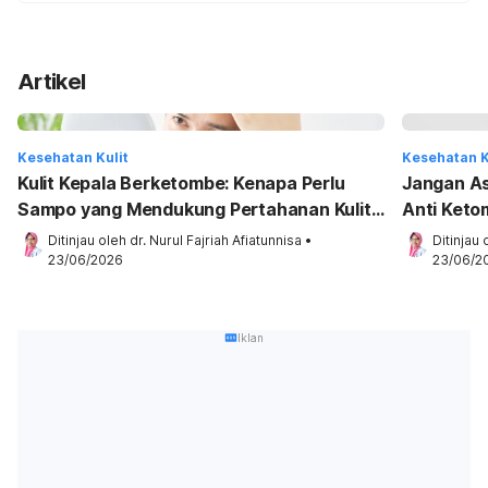
Artikel
Kesehatan Kulit
Kesehatan K
Kulit Kepala Berketombe: Kenapa Perlu
Jangan Asa
Sampo yang Mendukung Pertahanan Kulit
Anti Ketom
Kepala?
Ditinjau oleh 
dr. Nurul Fajriah Afiatunnisa
•
Ditinjau 
23/06/2026
23/06/2
Iklan