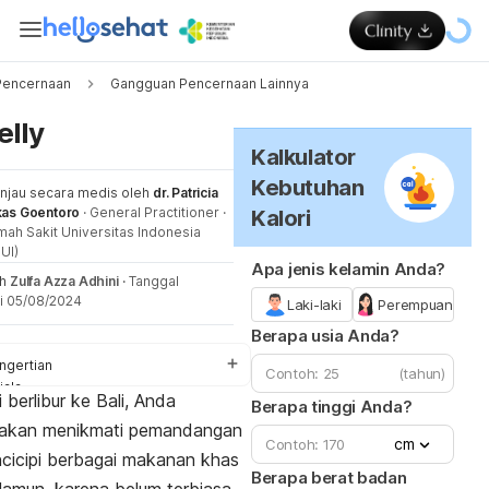
Pencernaan
Gangguan Pencernaan Lainnya
Me
elly
Kalkulator
Kebutuhan
injau secara medis oleh
dr. Patricia
kas Goentoro
·
General Practitioner
·
Kalori
ah Sakit Universitas Indonesia
UI)
Apa jenis kelamin Anda?
eh
Zulfa Azza Adhini
·
Tanggal
i 05/08/2024
Laki-laki
Perempuan
Berapa usia Anda?
ngertian
(tahun)
jala
 berlibur ke Bali, Anda
Berapa tinggi Anda?
nyebab
 akan menikmati pemandangan
ktor risiko
cm
agnosis
cicipi berbagai makanan khas
ngobatan
Berapa berat badan