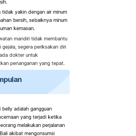
sih.
a tidak yakin dengan air minum
ahan bersih
, sebaiknya minum
numan kemasan.
watan mandiri tidak membantu
 gejala, segera periksakan diri
ada dokter untuk
kan penanganan yang tepat.
mpulan
i belly
adalah gangguan
cernaan yang terjadi ketika
eorang melakukan perjalanan
Bali akibat mengonsumsi