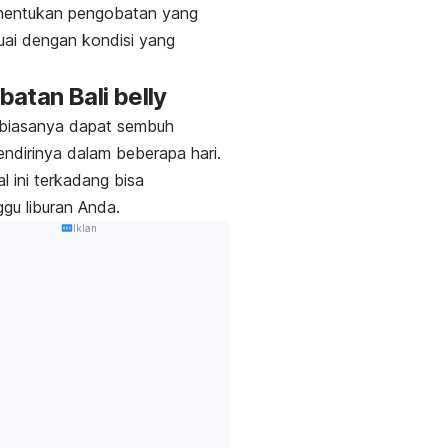
nentukan pengobatan yang
uai dengan kondisi yang
batan
Bali belly
biasanya dapat sembuh
ndirinya dalam beberapa hari.
l ini terkadang bisa
gu liburan Anda.
Iklan