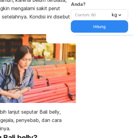
Namun, karena belum terbiasa,
rawatan rumahan
Anda?
kin mengalami sakit perut
ncegahan
kg
e
setelahnya. Kondisi ini disebut
Hitung
ebih lanjut seputar
Bali belly
,
i gejala, penyebab, dan cara
inya.
u
Bali belly
?