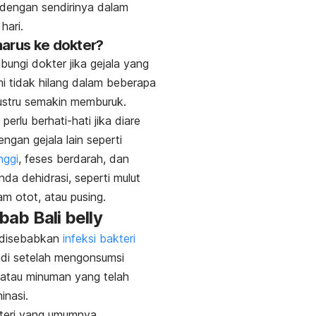
dengan sendirinya dalam
hari.
arus ke dokter?
bungi dokter jika gejala yang
i tidak hilang dalam beberapa
justru semakin memburuk.
perlu berhati-hati jika diare
engan gejala lain seperti
nggi
, feses berdarah, dan
nda dehidrasi, seperti mulut
ram otot, atau pusing.
ebab
Bali belly
disebabkan
infeksi bakteri
adi setelah mengonsumsi
atau minuman yang telah
inasi.
kteri yang umumnya