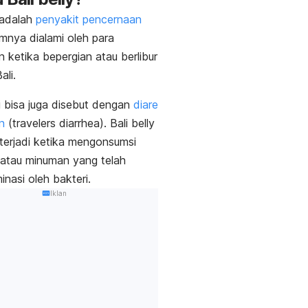
adalah
penyakit pencernaan
nya dialami oleh para
 ketika bepergian atau berlibur
ali.
ni bisa juga disebut dengan
diare
n
(
travelers diarrhea
).
Bali belly
terjadi ketika mengonsumsi
atau minuman yang telah
inasi oleh bakteri.
Iklan