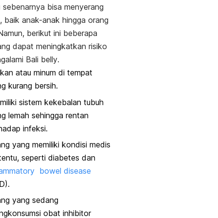
ni sebenarnya bisa menyerang
a, baik anak-anak hingga orang
amun, berikut ini beberapa
ang dapat meningkatkan risiko
galami
Bali belly
.
kan atau minum di tempat
g kurang bersih.
iliki sistem kekebalan tubuh
g lemah sehingga rentan
hadap infeksi.
ng yang memiliki kondisi medis
tentu, seperti diabetes dan
flammatory bowel disease
D).
ang yang sedang
gkonsumsi obat inhibitor