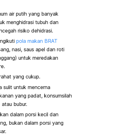
.
um air putih yang banyak
uk menghidrasi tubuh dan
cegah risiko dehidrasi.
ngikuti
pola makan BRAT
sang, nasi, saus apel dan roti
nggang
) untuk meredakan
re.
irahat yang cukup.
a sulit untuk mencerna
kanan yang padat, konsumsilah
 atau bubur.
an dalam porsi kecil dan
ing, bukan dalam porsi yang
ar.