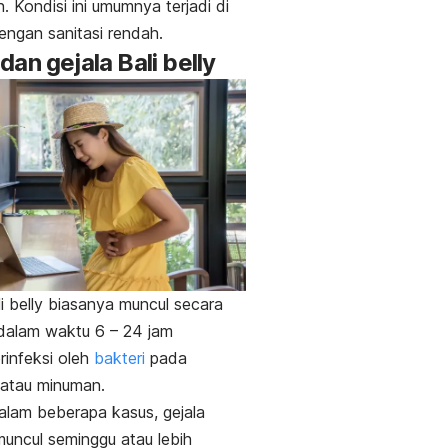
. Kondisi ini umumnya terjadi di
engan sanitasi rendah.
dan gejala
Bali belly
i belly
biasanya muncul secara
 dalam waktu 6 – 24 jam
erinfeksi oleh
bakteri
pada
atau minuman.
lam beberapa kasus, gejala
uncul seminggu atau lebih