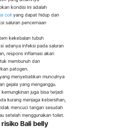
an kondisi ini adalah
a coli
yang dapat hidup dan
si saluran pencernaan
stem kekebalan tubuh
i adanya infeksi pada saluran
n, respons inflamasi akan
ntuk membunuh dan
rkan patogen.
ah yang menyebabkan munculnya
an gejala yang menganggu.
i kemungkinan juga bisa terjadi
da kurang menjaga kebersihan,
tidak mencuci tangan sesudah
u setelah menggunakan toilet.
 risiko
Bali belly