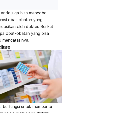
, Anda juga bisa mencoba
msi obat-obatan yang
dasikan oleh dokter. Berikut
apa obat-obatan yang bisa
 mengatasinya.
diare
re
berfungsi untuk membantu