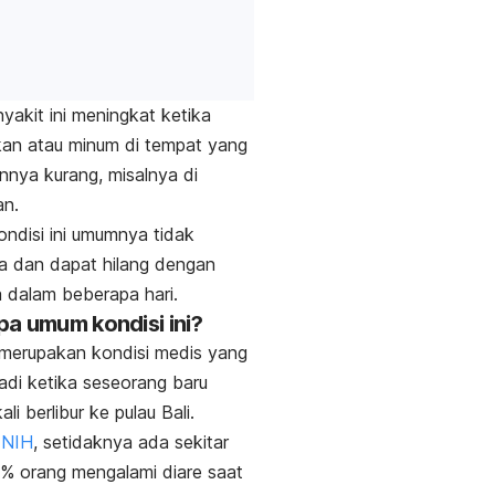
nyakit ini meningkat ketika
an atau minum di tempat yang
nnya kurang, misalnya di
lan.
ndisi ini umumnya tidak
a dan dapat hilang dengan
a dalam beberapa hari.
a umum kondisi ini?
merupakan kondisi medis yang
adi ketika seseorang baru
li berlibur ke pulau Bali.
p
NIH
, setidaknya ada sekitar
% orang mengalami diare saat