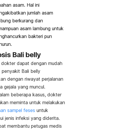
ahan asam. Hal ini
ngakibatkan jumlah asam
mbung berkurang dan
mampuan asam lambung untuk
nghancurkan bakteri pun
nurun.
osis
Bali belly
, dokter dapat dengan mudah
i penyakit
Bali belly
an dengan riwayat perjalanan
a gejala yang muncul.
alam beberapa kasus, dokter
akan meminta untuk melakukan
aan sampel feses
untuk
i jenis infeksi yang diderita.
apat membantu petugas medis