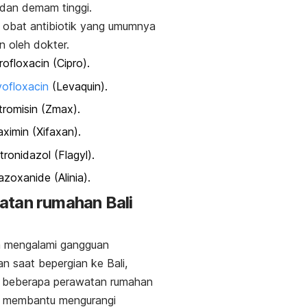
dan demam tinggi.
ni obat antibiotik yang umumnya
n oleh dokter.
rofloxacin
(Cipro).
ofloxacin
(Levaquin).
tromisin
(Zmax).
aximin
(Xifaxan).
tronidazol
(Flagyl).
tazoxanide
(Alinia).
atan rumahan
Bali
a mengalami gangguan
n saat bepergian ke Bali,
ni beberapa perawatan rumahan
a membantu mengurangi