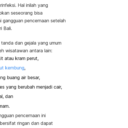
rinfeksi. Hal inilah yang
kan seseorang bisa
i gangguan pencernaan setelah
i Bali.
 tanda dan gejala yang umum
leh wisatawan antara lain:
it atau kram perut,
rut kembung
,
ing buang air besar,
es yang berubah menjadi cair,
l, dan
mam.
ngguan pencernaan ini
bersifat ringan dan dapat