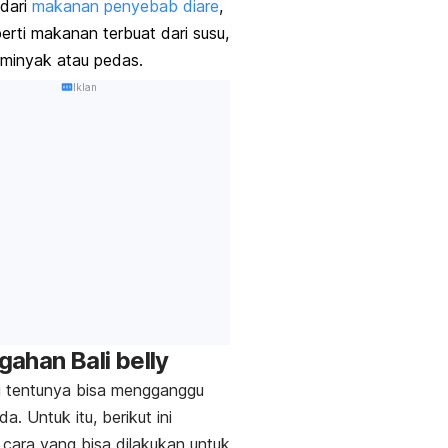
dari
makanan penyebab diare
,
erti makanan terbuat dari susu,
rminyak atau pedas.
Iklan
gahan
Bali belly
ni tentunya bisa mengganggu
da. Untuk itu, berikut ini
cara yang bisa dilakukan untuk