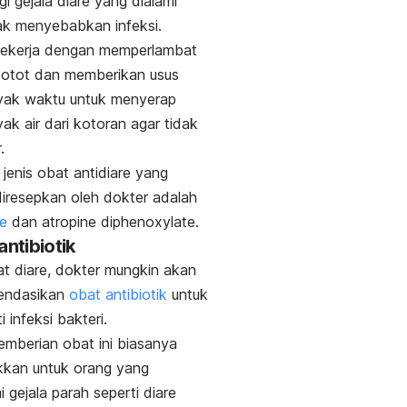
i gejala diare yang dialami
dak menyebabkan infeksi.
 bekerja dengan memperlambat
 otot dan memberikan usus
nyak waktu untuk menyerap
yak air dari kotoran agar tidak
r.
jenis obat antidiare yang
iresepkan oleh dokter adalah
e
dan
atropine diphenoxylate
.
antibiotik
at diare, dokter mungkin akan
endasikan
obat antibiotik
untuk
 infeksi bakteri.
mberian obat ini biasanya
kkan untuk orang yang
 gejala parah seperti diare