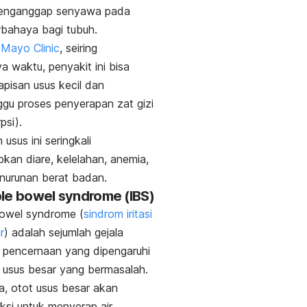
enganggap senyawa pada
rbahaya bagi tubuh.
Mayo Clinic
, seiring
ya waktu, penyakit ini bisa
apisan usus kecil dan
u proses penyerapan zat gizi
psi).
usus ini seringkali
an diare, kelelahan, anemia,
enurunan berat badan.
able bowel syndrome
(IBS)
 bowel syndrome
(
sindrom iritasi
r
)
adalah sejumlah gejala
 pencernaan yang dipengaruhi
a usus besar yang bermasalah.
, otot usus besar akan
ksi untuk menyerap air,