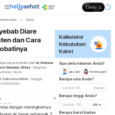
Pencernaan
Diare
Me
yebab Diare
Kalkulator
sten dan Cara
Kebutuhan
obatinya
Kalori
injau secara medis oleh
dr. Andreas
Apa jenis kelamin Anda?
son Setiawan, M.Kes.
·
Magister
Laki-laki
Perempuan
sehatan
·
None
Berapa usia Anda?
eh
Zulfa Azza Adhini
·
Tanggal
i 03/04/2024
(tahun)
Berapa tinggi Anda?
i
nyebab
cm
andai dengan meningkatnya
ra mengobati
Berapa berat badan
 buang air besar sebanyak 3