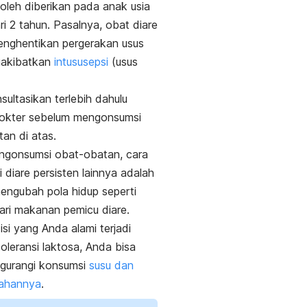
 boleh diberikan pada anak usia
ri 2 tahun. Pasalnya, obat diare
menghentikan pergerakan usus
akibatkan
intususepsi
(usus
sultasikan terlebih dahulu
okter sebelum mengonsumsi
an di atas.
ngonsumsi obat-obatan, cara
 diare persisten lainnya adalah
ngubah pola hidup seperti
ri makanan pemicu diare.
isi yang Anda alami terjadi
toleransi laktosa, Anda bisa
ngurangi konsumsi
susu dan
lahannya
.