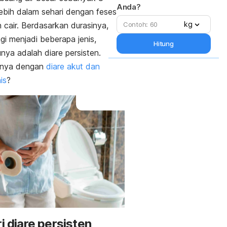
Anda?
 lebih dalam sehari dengan feses
kg
h cair. Berdasarkan durasinya,
agi menjadi beberapa jenis,
Hitung
unya adalah diare persisten.
anya dengan
diare akut dan
is
?
ri diare persisten