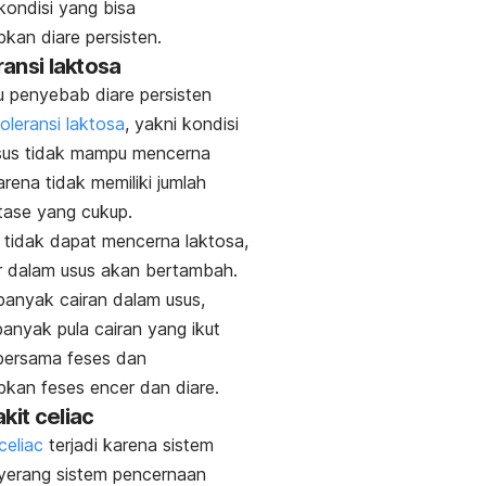
kondisi yang bisa
an diare persisten.
eransi laktosa
u penyebab diare persisten
toleransi laktosa
, yakni kondisi
sus tidak mampu mencerna
arena tidak memiliki jumlah
tase yang cukup.
 tidak dapat mencerna laktosa,
r dalam usus akan bertambah.
anyak cairan dalam usus,
anyak pula cairan yang ikut
bersama feses dan
kan feses encer dan diare.
akit
celiac
celiac
terjadi karena sistem
yerang sistem pencernaan