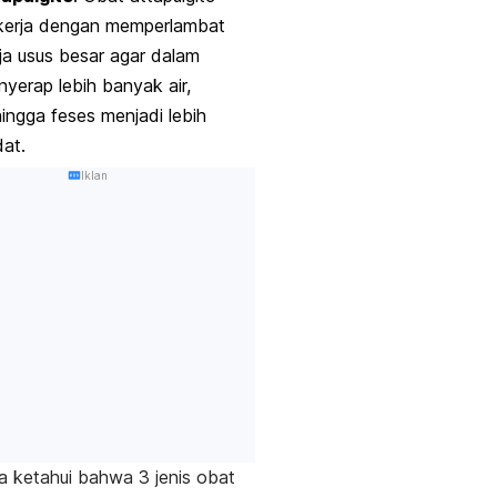
kerja dengan memperlambat
ja usus besar agar dalam
yerap lebih banyak air,
ingga feses menjadi lebih
dat.
Iklan
a ketahui bahwa 3 jenis obat