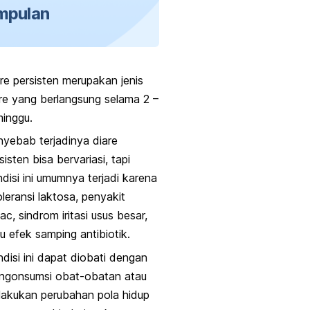
mpulan
re persisten merupakan jenis
re yang berlangsung selama 2 –
inggu.
yebab terjadinya diare
sisten bisa bervariasi, tapi
disi ini umumnya terjadi karena
oleransi laktosa, penyakit
iac
, sindrom iritasi usus besar,
u efek samping antibiotik.
disi ini dapat diobati dengan
ngonsumsi obat-obatan atau
akukan perubahan pola hidup