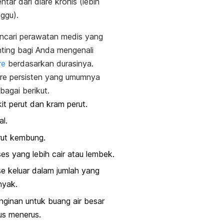
ntar dari diare kronis (lebih
nggu).
ncari perawatan medis yang
nting bagi Anda mengenali
re
berdasarkan durasinya.
are persisten yang umumnya
ebagai berikut.
it perut dan kram perut.
l.
rut kembung.
es yang lebih cair atau lembek.
e keluar dalam jumlah yang
nyak.
nginan untuk buang air besar
us menerus.