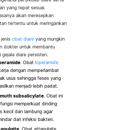
an yang tepat sesuai.
iasanya akan meresepkan
an tertentu untuk meringankan
.
i jenis
obat diare
yang mungkin
an dokter untuk membantu
 gejala diare persisten.
peramide
. Obat
loperamide
kerja dengan memperlambat
ak usus sehingga feses yang
asilkan menjadi lebih padat.
smuth subsalicylate
. Obat ini
fungsi memperkuat dinding
s kecil dan lambung agar
hindar dari infeksi bakteri.
tapulgite
. Obat
attapulgite