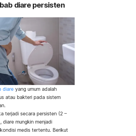
ab diare persisten
 diare
yang umum adalah
rus atau bakteri pada sistem
an.
a terjadi secara persisten (2 –
, diare mungkin menjadi
kondisi medis tertentu. Berikut