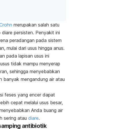
 Crohn
merupakan salah satu
diare persisten. Penyakit ini
arena peradangan pada sistem
n, mulai dari usus hingga anus.
n pada lapisan usus ini
usus tidak mampu menyerap
iran, sehingga menyebabkan
ih banyak mengandung air atau
si feses yang encer dapat
lebih cepat melalui usus besar,
 menyebabkan Anda buang air
ih sering atau
diare
.
samping antibiotik