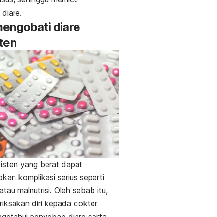
 diare.
engobati diare
ten
sisten yang berat dapat
an komplikasi serius seperti
atau malnutrisi.
Oleh sebab itu,
riksakan diri kepada dokter
getahui penyebab diare serta