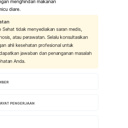
ngan menghindari makanan
icu diare.
atan
o Sehat tidak menyediakan saran medis,
nosis, atau perawatan. Selalu konsultasikan
an ahli kesehatan profesional untuk
dapatkan jawaban dan penanganan masalah
ehatan Anda.
MBER
ent Diarrhea & Malabsorption. (n.d.). 
Retrieved 27 March 2024, from 
WAYAT PENGERJAAN
/www.nationwidechildrens.org/conditions/per
-diarrhea–malabsorption
rsi Terbaru
al Diseases – Acute & Chronic: ACG. (n.d).  
/04/2024