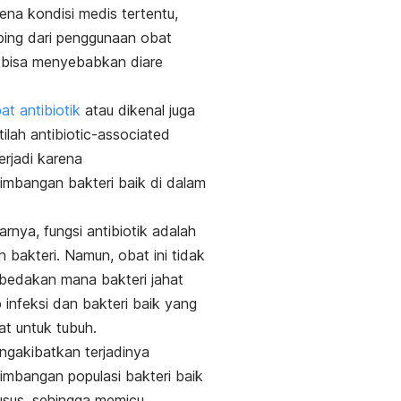
rena kondisi medis tertentu,
ing dari penggunaan obat
k bisa menyebabkan diare
.
at antibiotik
atau dikenal juga
tilah
antibiotic-associated
erjadi karena
imbangan bakteri baik di dalam
rnya, fungsi antibiotik adalah
bakteri. Namun, obat ini tidak
bedakan mana bakteri jahat
infeksi dan bakteri baik yang
at untuk tubuh.
engakibatkan terjadinya
imbangan populasi bakteri baik
usus, sehingga memicu