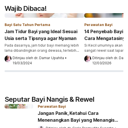
Wajib Dibaca!
Bayi Satu Tahun Pertama
Perawatan Bayi
Jam Tidur Bayi yang Ideal Sesuai
14 Penyebab Bayi 
Usia serta Tipsnya agar Nyaman
Cara Mengatasinya
Pada dasarnya, jam tidur bayi memang lebih
Si Kecil umumnya akan te
lama dibandingkan orang dewasa, terlebih
sangat rewel saat lapar 
bagi bayi yang baru lahir. Jam tidur yang lebih
popok, kemudian baru ak
Ditinjau oleh 
dr. Damar Upahita
•
Ditinjau oleh 
dr. Dama
lama sangat diperlukan untuk tumbuh kembang
setelah kebutuhannya terp
19/03/2024
12/03/2026
si Kecil karena hormon perkembangan justru
kadang si Kecil masih te
menjadi aktif ketika mereka sedang terlelap.
meski sudah disusui. Hal
Oleh karena itu, orangtua perlu memastikan
Anda bingung. Berikut pe
jam tidur si Kecil sudah sesuai dengan
menangis terus dan cara
kebutuhannya. Jam tidur bayi […]
perlu diketahui.
Seputar Bayi Nangis & Rewel
Perawatan Bayi
Jangan Panik, Ketahui Cara
Menenangkan Bayi yang Menangis
Terus