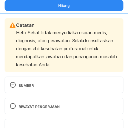
Hitung
Catatan
Hello Sehat tidak menyediakan saran medis,
diagnosis, atau perawatan. Selalu konsultasikan
dengan ahli kesehatan profesional untuk
mendapatkan jawaban dan penanganan masalah
kesehatan Anda.
SUMBER
Gastritis. (2023). Retrieved 21 July 2023, from 
https://muschealth.org/medical-
RIWAYAT PENGERJAAN
services/ddc/patients/digestive-diseases/stomach-
and-duodenum/gastritis
Versi Terbaru