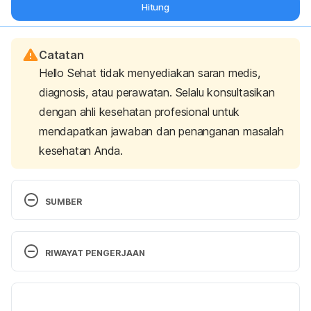
Hitung
Catatan
Hello Sehat tidak menyediakan saran medis,
diagnosis, atau perawatan. Selalu konsultasikan
dengan ahli kesehatan profesional untuk
mendapatkan jawaban dan penanganan masalah
kesehatan Anda.
SUMBER
Gastritis – Symptoms & causes. (2020). Retrieved 
23 December 2020, from 
RIWAYAT PENGERJAAN
https://www.mayoclinic.org/diseases-
conditions/gastritis/symptoms-causes/syc-
Versi Terbaru
20355807
14/01/2021