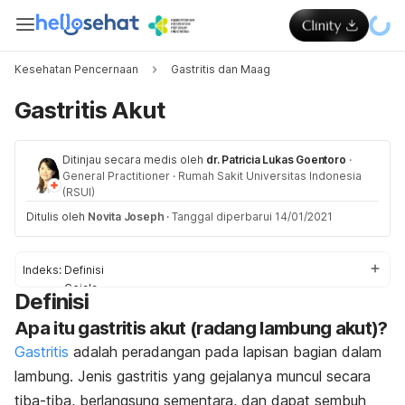
Kesehatan Pencernaan
Gastritis dan Maag
Gastritis Akut
Ditinjau secara medis oleh
dr. Patricia Lukas Goentoro
·
General Practitioner
·
Rumah Sakit Universitas Indonesia
(RSUI)
Ditulis oleh
Novita Joseph
·
Tanggal diperbarui 14/01/2021
Indeks:
Definisi
Gejala
Definisi
Penyebab dan faktor risiko
Apa itu gastritis akut (radang lambung akut)?
Diagnosis dan pengobatan
Pengobatan di rumah
Gastritis
adalah peradangan pada lapisan bagian dalam
Pencegahan
lambung. Jenis gastritis yang gejalanya muncul secara
tiba-tiba, berlangsung sementara, dan dapat sembuh