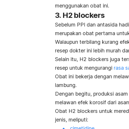
menggunakan obat ini.
3.
H2 blockers
Sebelum PPI dan antasida hadir
merupakan obat pertama untu
Walaupun terbilang kurang efe
resep dokter ini lebih murah 
Selain itu,
H2 blockers
juga ter
resep untuk mengurangi
rasa s
Obat ini bekerja dengan melawa
lambung.
Dengan begitu, produksi asam k
melawan efek korosif dari as
Obat
H2 blockers
untuk mereda
jenis, meliputi:
cimetidine
,