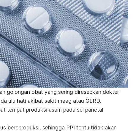
n golongan obat yang sering diresepkan dokter
da ulu hati akibat sakit maag atau GERD.
t tempat produksi asam pada sel parietal
erus bereproduksi, sehingga PPI tentu tidak akan