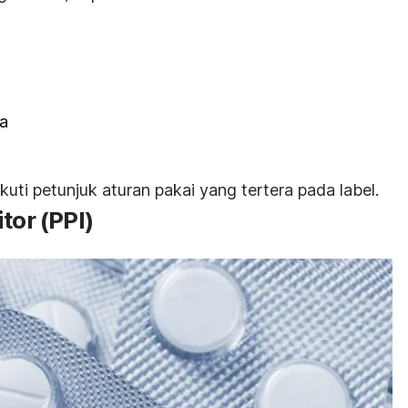
ga
uti petunjuk aturan pakai yang tertera pada label.
itor
(PPI)