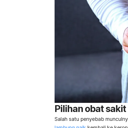
Pilihan obat sakit 
Salah satu penyebab munculnya
lambung naik
kembali ke keron