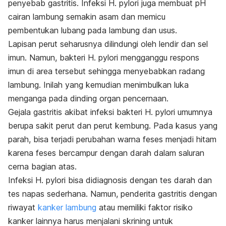
penyebab gastritis. Infeksi
H. pylori
juga membuat pH
cairan lambung semakin asam dan memicu
pembentukan lubang pada lambung dan usus.
Lapisan perut seharusnya dilindungi oleh lendir dan sel
imun. Namun, bakteri
H. pylori
mengganggu respons
imun di area tersebut sehingga menyebabkan radang
lambung. Inilah yang kemudian menimbulkan luka
menganga pada dinding organ pencernaan.
Gejala gastritis akibat infeksi bakteri
H. pylori
umumnya
berupa sakit perut dan perut kembung. Pada kasus yang
parah, bisa terjadi perubahan warna feses menjadi hitam
karena feses bercampur dengan darah dalam saluran
cerna bagian atas.
Infeksi
H. pylori
bisa didiagnosis dengan tes darah dan
tes napas sederhana. Namun, penderita gastritis dengan
riwayat
kanker lambung
atau memiliki faktor risiko
kanker lainnya harus menjalani skrining untuk