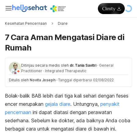
Kesehatan Pencernaan
Diare
7 Cara Aman Mengatasi Diare di
Rumah
Ditinjau secara medis oleh
dr. Tania Savitri
·
General
Practitioner
·
Integrated Therapeutic
Ditulis oleh
Novita Joseph
·
Tanggal diperbarui 02/08/2022
Bolak-balik BAB lebih dari tiga kali sehari dengan feses
encer merupakan
gejala diare
. Untungnya,
penyakit
pencernaan
ini dapat diatasi dengan perawatan
sederhana. Sebelum ke dokter, ada baiknya Anda coba
berbagai cara untuk mengatasi diare di bawah ini.