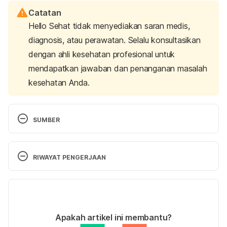
Catatan
Hello Sehat tidak menyediakan saran medis,
diagnosis, atau perawatan. Selalu konsultasikan
dengan ahli kesehatan profesional untuk
mendapatkan jawaban dan penanganan masalah
kesehatan Anda.
SUMBER
Understanding diarrhea treatment 
https://www.webmd.com/digestive-
RIWAYAT PENGERJAAN
disorders/understanding-diarrhea-treatment#1
diakses pada 27 Juni 2019. 
Versi Terbaru
Do’s and dont’s treating diarrhea 
02/08/2022
https://www.everydayhealth.com/diarrhea/treatme
Ditulis oleh 
Novita Joseph
Apakah artikel ini membantu?
nt/dos-donts-treating-diarrhea-quick-relief/
Ditinjau secara medis oleh
dr. Tania Savitri