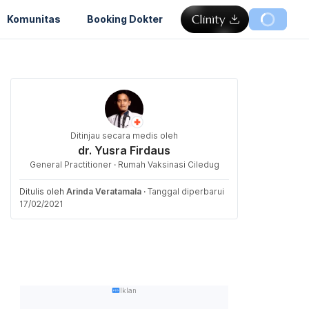
Komunitas
Booking Dokter
Ditinjau secara medis oleh
dr. Yusra Firdaus
General Practitioner · Rumah Vaksinasi Ciledug
Ditulis oleh
Arinda Veratamala
·
Tanggal diperbarui
17/02/2021
Iklan