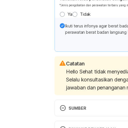
*Jenis pengobatan dan perawatan terbaru yang
Ya
Tidak
Ikuti terus infonya agar berat b
perawatan berat badan langsung 
Catatan
Hello Sehat tidak menyedi
Selalu konsultasikan deng
jawaban dan penanganan 
SUMBER
(2016). 
Just Enough for You: A
of Diabetes and Digestive and Ki