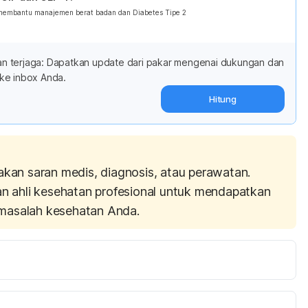
 membantu manajemen berat badan dan Diabetes Tipe 2
adan terjaga: Dapatkan update dari pakar mengenai dukungan dan
ke inbox Anda.
Hitung
akan saran medis, diagnosis, atau perawatan.
an ahli kesehatan profesional untuk mendapatkan
masalah kesehatan Anda.
bout Food Portions | NIDDK
. [online] National Institute 
dney Diseases. Available at: 