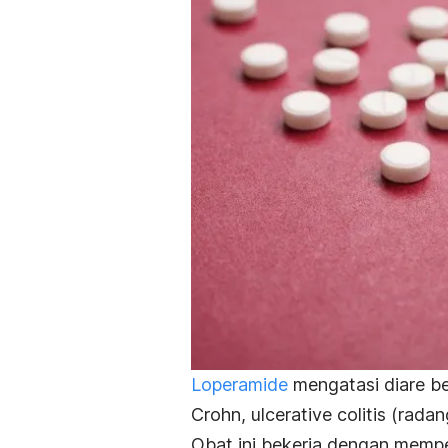
Loperamide
mengatasi diare be
Crohn,
ulcerative colitis
(radan
Obat ini bekerja dengan memp