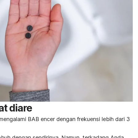
t diare
 mengalami BAB encer dengan frekuensi lebih dari 3
mbuh dengan sendirinya. Namun, terkadang Anda