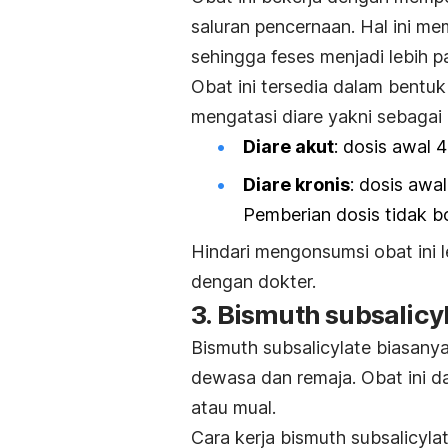
saluran pencernaan. Hal ini me
sehingga feses menjadi lebih p
Obat ini tersedia dalam bentuk
mengatasi diare yakni sebagai 
Diare akut
: dosis awal 4
Diare kronis
: dosis awal
Pemberian dosis tidak bo
Hindari mengonsumsi obat ini le
dengan dokter.
3.
Bismuth subsalicy
Bismuth subsalicylate
biasanya
dewasa dan remaja. Obat ini d
atau mual.
Cara kerja
bismuth subsalicyla