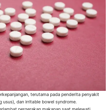
rkepanjangan, terutama pada penderita penyakit
g usus), dan
irritable bowel syndrome
.
erlambat pergerakan makanan saat melewati