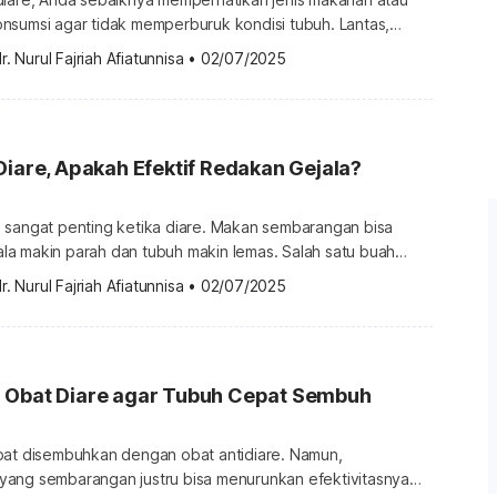
nsumsi agar tidak memperburuk kondisi tubuh. Lantas,
m susu saat mengalami diare? Cari tahu jawabannya berikut
r. Nurul Fajriah Afiatunnisa
•
02/07/2025
minum susu saat diare? Minum susu saat diare tidak
ma jenis susu yang mengandung laktosa seperti susu sapi,
erburuk gejala diare yang […]
Diare, Apakah Efektif Redakan Gejala?
 sangat penting ketika diare. Makan sembarangan bisa
a makin parah dan tubuh makin lemas. Salah satu buah
nkan untuk dikonsumsi saat diare adalah pisang. Namun,
r. Nurul Fajriah Afiatunnisa
•
02/07/2025
a mengatasi diare? Berikut ulasan lengkapnya. Apakah
asi diare? Ya, pisang sering dianggap sebagai salah satu
buah yang baik dikonsumsi saat diare. Selain rasanya […]
 Obat Diare agar Tubuh Cepat Sembuh
pat disembuhkan dengan obat antidiare. Namun,
ang sembarangan justru bisa menurunkan efektivitasnya