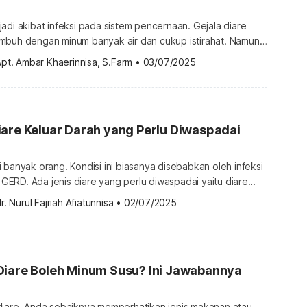
adi akibat infeksi pada sistem pencernaan. Gejala diare
mbuh dengan minum banyak air dan cukup istirahat. Namun,
akibat infeksi yang parah, solusinya mungkin memerlukan
pt. Ambar Khaerinnisa, S.Farm
•
03/07/2025
pa saja obat antibiotik untuk mengatasi diare? Ragam obat
engatasi diare Antibiotik adalah obat yang berfungsi untuk
ambat, dan menghancurkan pertumbuhan […]
are Keluar Darah yang Perlu Diwaspadai
 banyak orang. Kondisi ini biasanya disebabkan oleh infeksi
u GERD. Ada jenis diare yang perlu diwaspadai yaitu diare
 saja yang menyebabkan kondisi ini dan bagaimana
r. Nurul Fajriah Afiatunnisa
•
02/07/2025
enyebab diare keluar darah Diare berdarah merupakan
ah, encer, dan sering buang air besar yang disertai darah.
ama feses atau […]
Diare Boleh Minum Susu? Ini Jawabannya
diare, Anda sebaiknya memperhatikan jenis makanan atau