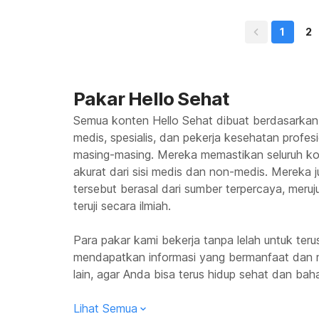
dengan buang air b
ini dapat terjadi 
1
2
Pakar Hello Sehat
Semua konten Hello Sehat dibuat berdasarkan
medis, spesialis, dan pekerja kesehatan profes
masing-masing. Mereka memastikan seluruh kon
akurat dari sisi medis dan non-medis. Mereka
tersebut berasal dari sumber terpercaya, meruju
teruji secara ilmiah.
Para pakar kami bekerja tanpa lelah untuk te
mendapatkan informasi yang bermanfaat dan 
lain, agar Anda bisa terus hidup sehat dan baha
Lihat Semua