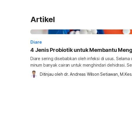
Artikel
Diare
4 Jenis Probiotik untuk Membantu Meng
Diare sering disebabkan oleh infeksi di usus. Selama
minum banyak cairan untuk menghindari dehidrasi. Se
percaya bahwa minuman probiotik bermanfaat untuk d
Ditinjau oleh 
dr. Andreas Wilson Setiawan, M.Kes
probiotik bisa mengobati diare? Apakah probiotik b
Mengosumsi suplemen atau makanan sumber probiot
menyembuhkan diare. Probiotik adalah mikr