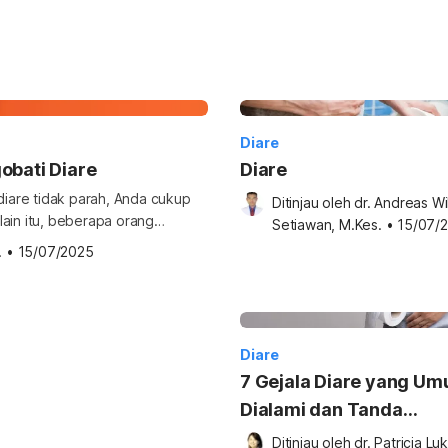
Diare
obati Diare
Diare
 diare tidak parah, Anda cukup
Ditinjau oleh 
dr. Andreas Wi
lain itu, beberapa orang
Setiawan, M.Kes.
•
15/07/
iare . Lantas, benarkah
.
•
15/07/2025
isa menyembuhkan diare?
ik dapat membantu
oorganisme yang punya […]
Diare
7 Gejala Diare yang U
Dialami dan Tanda
Komplikasinya
Ditinjau oleh 
dr. Patricia Luk