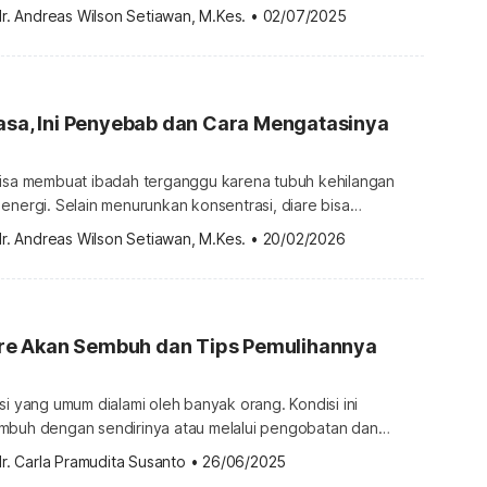
are. Untuk hasil optimal, simak aturan minum obat diare
r. Andreas Wilson Setiawan, M.Kes.
•
02/07/2025
n minum obat diare Diare terjadi ketika seseorang mengalami
i lebih dari 3 kali dalam sehari. Kondisi ini umumnya
an sendirinya. Namun, terkadang […]
asa, Ini Penyebab dan Cara Mengatasinya
bisa membuat ibadah terganggu karena tubuh kehilangan
energi. Selain menurunkan konsentrasi, diare bisa
emas dehidrasi hingga gangguan elektrolit. Lalu, apa
r. Andreas Wilson Setiawan, M.Kes.
•
20/02/2026
at puasa dan apa yang bisa dilakukan untuk mencegahnya?
at puasa Mencret saat puasa disebabkan oleh berbagai hal,
an pola makan, hingga infeksi […]
iare Akan Sembuh dan Tips Pemulihannya
si yang umum dialami oleh banyak orang. Kondisi ini
mbuh dengan sendirinya atau melalui pengobatan dan
up. Lantas, bagaimana ciri-ciri diare akan sembuh? Ciri-ciri
r. Carla Pramudita Susanto
•
26/06/2025
h Diare merupakan gangguan pencernaan yang ditandai