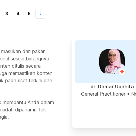
esar cair sebanyak tiga kali atau lebih dalam sehari. Kondisi
pada anak-anak […]
3
4
5
 masukan dari pakar
ional sesuai bidangnya
ten ditulis secara
 juga memastikan konten
k pada riset terkini dan
dr. Damar Upahita
General Practitioner
• N
rus membantu Anda dalam
mudah dipahami. Tak
gia.