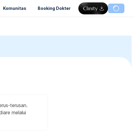
Komunitas
Booking Dokter
erus-terusan.
iare melalui