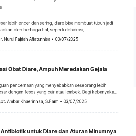
a
esar lebih encer dan sering, diare bisa membuat tubuh jadi
babkan oleh berbagai hal, seperti dehidrasi,
elektrolit, atau kekurangan nutrisi. Ketahui cara mengatasi
r. Nurul Fajriah Afiatunnisa
•
03/07/2025
e dalam ulasan berikut. Penyebab badan lemas karena diare
an buang air besar encer lebih dari tiga kali dalam sehari.
s membuat […]
si Obat Diare, Ampuh Meredakan Gejala
gguan pencernaan yang menyebabkan seseorang lebih
besar dengan feses yang cair atau lembek. Bagi kebanyakan
uhan menceret dapat ditangani dengan obat diare yang
pt. Ambar Khaerinnisa, S.Farm
•
03/07/2025
Namun, ada juga yang membutuhkan antibiotik. Nah, obat
aling ampuh? Pilihan obat untuk mengatasi diare
 bisa sembuh sendiri dengan […]
t Antibiotik untuk Diare dan Aturan Minumnya