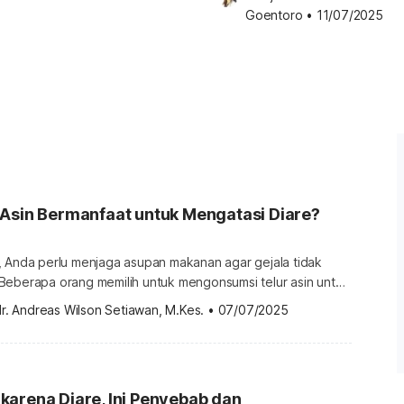
Goentoro
•
11/07/2025
 Asin Bermanfaat untuk Mengatasi Diare?
, Anda perlu menjaga asupan makanan agar gejala tidak
Beberapa orang memilih untuk mengonsumsi telur asin untuk
e. Mereka percaya telur asin bisa mengurangi menceret,
r. Andreas Wilson Setiawan, M.Kes.
•
07/07/2025
ari tahu kebenarannya melalui penjelasannya di bawah ini.
agus untuk diare? Jika dikonsumsi secara bijak, telur asin
tuk mengatasi diare. […]
arena Diare, Ini Penyebab dan