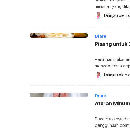
minuman yang diko
apakah boleh minu
Ditinjau oleh 
d
ini. Apakah boleh 
dianjurkan, teruta
karena dapat memp
Diare
Pisang untuk 
Pemilihan makanan
menyebabkan gejal
yang sering disara
Ditinjau oleh 
d
apakah pisang bis
pisang bisa mengat
Diare
Aturan Minum
Diare biasanya da
penggunaan obat y