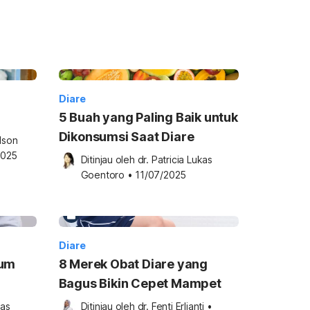
Diare
5 Buah yang Paling Baik untuk
Dikonsumsi Saat Diare
lson 
2025
Ditinjau oleh 
dr. Patricia Lukas 
Goentoro
•
11/07/2025
Diare
mum
8 Merek Obat Diare yang
Bagus Bikin Cepet Mampet
as 
Ditinjau oleh 
dr. Fenti Erlianti
•