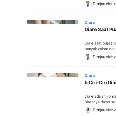
dalam mengatasi di
Ditinjau oleh 
d
berikut ini. Atura
BAB encer dengan frekuens
dapat sembuh deng
Diare
Diare Saat Pu
Diare saat puasa 
banyak cairan dan 
menimbulkan rasa l
Ditinjau oleh 
d
penyebab diare sa
Penyebab diare sa
mulai dari kesalah
Diare
5 Ciri-Ciri D
Diare adalah kondi
biasanya dapat se
perubahan gaya hid
Ditinjau oleh 
d
diare akan sembu