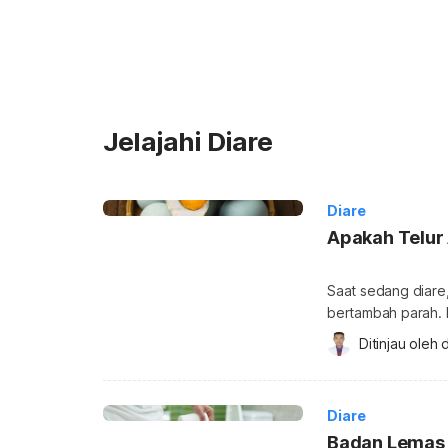
Jelajahi Diare
Diare
Apakah Telur
Saat sedang diare
bertambah parah. 
menghentikan diar
Ditinjau oleh 
d
benarkah begitu? C
Apakah telur asin b
bisa bermanfaat un
Diare
Badan Lemas k