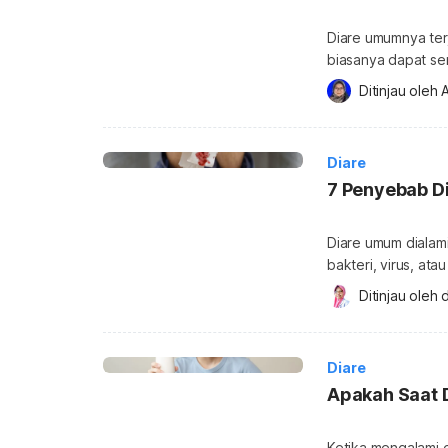
Diare umumnya terj
biasanya dapat se
untuk kasus diare 
Ditinjau oleh 
A
obat antibiotik. A
antibiotik untuk m
melawan, memperl
Diare
7 Penyebab Di
Diare umum dialami
bakteri, virus, ata
keluar darah. Apa
Ditinjau oleh 
d
penanganannya? P
kondisi BAB berdar
Darah keluar bers
Diare
Apakah Saat 
Ketika mengalami 