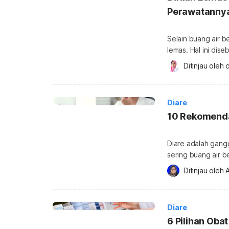
Perawatanny
Selain buang air b
lemas. Hal ini dise
ketidakseimbangan 
Ditinjau oleh 
d
lemas karena diar
Diare ditandai deng
BAB terus-meneru
Diare
10 Rekomenda
Diare adalah gan
sering buang air 
orang dewasa, kel
Ditinjau oleh 
A
dibeli di apotek. 
seperti apa yang p
Sebenarnya, diare
Diare
6 Pilihan Oba