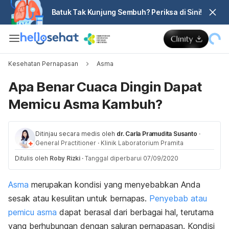
Batuk Tak Kunjung Sembuh? Periksa di Sini!
Kesehatan Pernapasan
Asma
Apa Benar Cuaca Dingin Dapat
Memicu Asma Kambuh?
Ditinjau secara medis oleh
dr. Carla Pramudita Susanto
·
General Practitioner
·
Klinik Laboratorium Pramita
Ditulis oleh
Roby Rizki
·
Tanggal diperbarui 07/09/2020
Asma
merupakan kondisi yang menyebabkan Anda
sesak atau kesulitan untuk bernapas.
Penyebab atau
pemicu asma
dapat berasal dari berbagai hal, terutama
yang berhubungan dengan saluran pernapasan. Kondisi