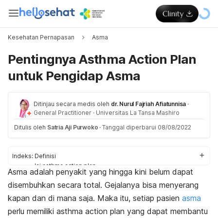
Kesehatan Pernapasan
Asma
Pentingnya Asthma Action Plan
untuk Pengidap Asma
Ditinjau secara medis oleh
dr. Nurul Fajriah Afiatunnisa
·
General Practitioner
·
Universitas La Tansa Mashiro
Ditulis oleh
Satria Aji Purwoko
·
Tanggal diperbarui 08/08/2022
Indeks:
Definisi
Isi asthma action plan
Asma
adalah penyakit yang hingga kini belum dapat
Memahami rencana aksi asma
disembuhkan secara total. Gejalanya bisa menyerang
kapan dan di mana saja. Maka itu, setiap pasien
asma
perlu memiliki
asthma action plan
yang dapat membantu